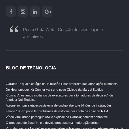
Ponto G da Web - Criação de sites, lojas e
aplicativos
BLOG DE TECNOLOGIA
Garatéa-L: qual o estágio da 1ª missão lunar brasileira dez anos após o anúncio?
De Heartstopper, Kit Connor vai ser o novo Ciclope da Marvel Studios
‘Com a IA, estamos mudando de executores para tomadores de decisão’, diz
futurista Neil Redding
Ataque ao npm afeta ecossistema de código aberto e bilhões de instalações
iPhone 18 Pro pode ter problemas de estoque por conta da crise de RAM
Vídeo viral: drone persegue civil e explode na Ucrânia; homem sobrevive
O processo de Josef K. e o devido processo na moderação online
‘Corrida contra a fraude’: executivos falam sobre segurança bancária em tempos de