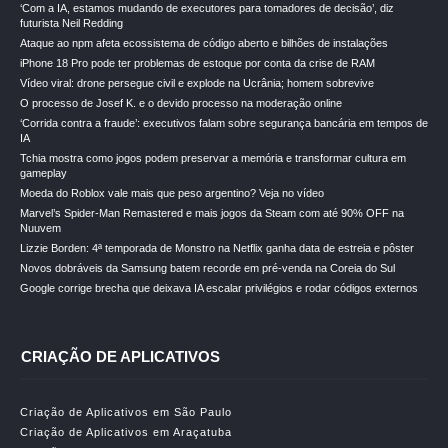
‘Com a IA, estamos mudando de executores para tomadores de decisão’, diz
futurista Neil Redding
Ataque ao npm afeta ecossistema de código aberto e bilhões de instalações
iPhone 18 Pro pode ter problemas de estoque por conta da crise de RAM
Vídeo viral: drone persegue civil e explode na Ucrânia; homem sobrevive
O processo de Josef K. e o devido processo na moderação online
‘Corrida contra a fraude’: executivos falam sobre segurança bancária em tempos de
IA
Tchia mostra como jogos podem preservar a memória e transformar cultura em
gameplay
Moeda do Roblox vale mais que peso argentino? Veja no vídeo
Marvel’s Spider-Man Remastered e mais jogos da Steam com até 90% OFF na
Nuuvem
Lizzie Borden: 4ª temporada de Monstro na Netflix ganha data de estreia e pôster
Novos dobráveis da Samsung batem recorde em pré-venda na Coreia do Sul
Google corrige brecha que deixava IA escalar privilégios e rodar códigos externos
CRIAÇÃO DE APLICATIVOS
Criação de Aplicativos em São Paulo
Criação de Aplicativos em Araçatuba