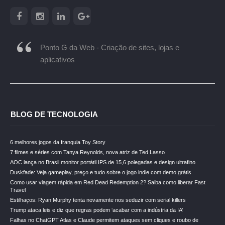
Ponto G da Web - Criação de sites, lojas e
aplicativos
BLOG DE TECNOLOGIA
6 melhores jogos da franquia Toy Story
7 filmes e séries com Tanya Reynolds, nova atriz de Ted Lasso
AOC lança no Brasil monitor portátil IPS de 15,6 polegadas e design ultrafino
Duskfade: Veja gameplay, preço e tudo sobre o jogo indie com demo grátis
Como usar viagem rápida em Red Dead Redemption 2? Saiba como liberar Fast
Travel
Estilhaços: Ryan Murphy tenta novamente nos seduzir com serial killers
Trump ataca leis e diz que regras podem ‘acabar com a indústria da IA’
Falhas no ChatGPT Atlas e Claude permitem ataques sem cliques e roubo de