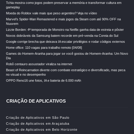
Tchia mostra como jogos podem preservar a memória e transformar cultura em
gameplay
Moeda do Roblox vale mais que peso argentino? Veja no vídeo
Marvel’s Spider-Man Remastered e mais jogos da Steam com até 90% OFF na
Nuuvem
Lizzie Borden: 4ª temporada de Monstro na Netflix ganha data de estreia e pôster
Novos dobráveis da Samsung batem recorde em pré-venda na Coreia do Sul
Google corrige brecha que deixava IA escalar privilégios e rodar códigos externos
Home office: 110 vagas para trabalho remoto [04/08]
Games do Homem-Aranha para jogar se você gostou de Homem-Aranha: Um Novo
Dia
Robô centauro assustador viraliza na internet
Beast of Reincarnation diverte com combate estratégico e diversificado, mas peca
no visual e no desempenho
OPPO Reno16 une fotos, IA e bateria de 6.000 mAh
CRIAÇÃO DE APLICATIVOS
Criação de Aplicativos em São Paulo
Criação de Aplicativos em Araçatuba
Criação de Aplicativos em Belo Horizonte