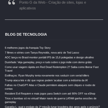
Ponto G da Web - Criação de sites, lojas e
aplicativos
BLOG DE TECNOLOGIA
6 melhores jogos da franquia Toy Story
7 filmes e séries com Tanya Reynolds, nova atriz de Ted Lasso
AOC lança no Brasil monitor portátil IPS de 15,6 polegadas e design ultrafino
Duskfade: Veja gameplay, preço e tudo sobre o jogo indie com demo grátis
Como usar viagem rápida em Red Dead Redemption 2? Saiba como liberar Fast
Travel
Estilhaços: Ryan Murphy tenta novamente nos seduzir com serial killers
Trump ataca leis e diz que regras podem ‘acabar com a indústria da IA’
Falhas no ChatGPT Atlas e Claude permitem ataques sem cliques e roubo de
contas
Resident Evil Requiem e mais jogos para Switch com até 90% OFF na eShop
Tiros e bombas só no virtual! Maior navio de guerra LATAM ganha sessões de
gameplay
Garatéa-L: qual o estágio da 1ª missão lunar brasileira dez anos após o anúncio?