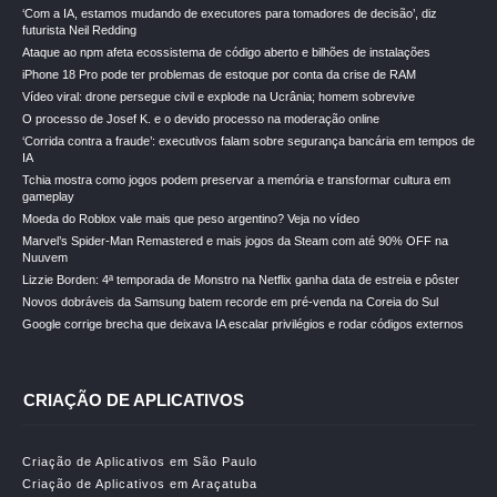
‘Com a IA, estamos mudando de executores para tomadores de decisão’, diz
futurista Neil Redding
Ataque ao npm afeta ecossistema de código aberto e bilhões de instalações
iPhone 18 Pro pode ter problemas de estoque por conta da crise de RAM
Vídeo viral: drone persegue civil e explode na Ucrânia; homem sobrevive
O processo de Josef K. e o devido processo na moderação online
‘Corrida contra a fraude’: executivos falam sobre segurança bancária em tempos de
IA
Tchia mostra como jogos podem preservar a memória e transformar cultura em
gameplay
Moeda do Roblox vale mais que peso argentino? Veja no vídeo
Marvel’s Spider-Man Remastered e mais jogos da Steam com até 90% OFF na
Nuuvem
Lizzie Borden: 4ª temporada de Monstro na Netflix ganha data de estreia e pôster
Novos dobráveis da Samsung batem recorde em pré-venda na Coreia do Sul
Google corrige brecha que deixava IA escalar privilégios e rodar códigos externos
CRIAÇÃO DE APLICATIVOS
Criação de Aplicativos em São Paulo
Criação de Aplicativos em Araçatuba