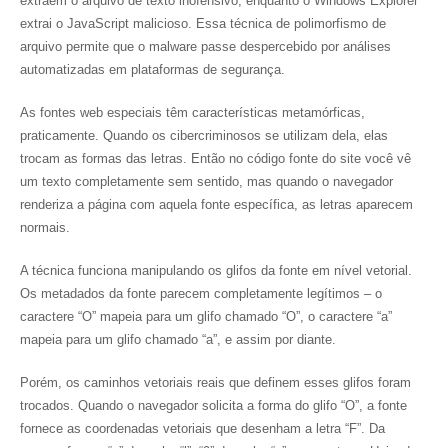
extraem o arquivo de texto inofensivo, enquanto o Windows Explorer
extrai o JavaScript malicioso. Essa técnica de polimorfismo de
arquivo permite que o malware passe despercebido por análises
automatizadas em plataformas de segurança.
As fontes web especiais têm características metamórficas,
praticamente. Quando os cibercriminosos se utilizam dela, elas
trocam as formas das letras. Então no código fonte do site você vê
um texto completamente sem sentido, mas quando o navegador
renderiza a página com aquela fonte específica, as letras aparecem
normais.
A técnica funciona manipulando os glifos da fonte em nível vetorial.
Os metadados da fonte parecem completamente legítimos – o
caractere “O” mapeia para um glifo chamado “O”, o caractere “a”
mapeia para um glifo chamado “a”, e assim por diante.
Porém, os caminhos vetoriais reais que definem esses glifos foram
trocados. Quando o navegador solicita a forma do glifo “O”, a fonte
fornece as coordenadas vetoriais que desenham a letra “F”. Da