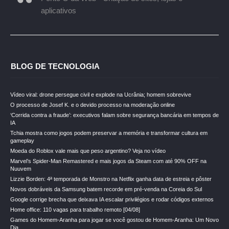
aplicativos
BLOG DE TECNOLOGIA
Vídeo viral: drone persegue civil e explode na Ucrânia; homem sobrevive
O processo de Josef K. e o devido processo na moderação online
‘Corrida contra a fraude’: executivos falam sobre segurança bancária em tempos de
IA
Tchia mostra como jogos podem preservar a memória e transformar cultura em
gameplay
Moeda do Roblox vale mais que peso argentino? Veja no vídeo
Marvel’s Spider-Man Remastered e mais jogos da Steam com até 90% OFF na
Nuuvem
Lizzie Borden: 4ª temporada de Monstro na Netflix ganha data de estreia e pôster
Novos dobráveis da Samsung batem recorde em pré-venda na Coreia do Sul
Google corrige brecha que deixava IA escalar privilégios e rodar códigos externos
Home office: 110 vagas para trabalho remoto [04/08]
Games do Homem-Aranha para jogar se você gostou de Homem-Aranha: Um Novo
Dia