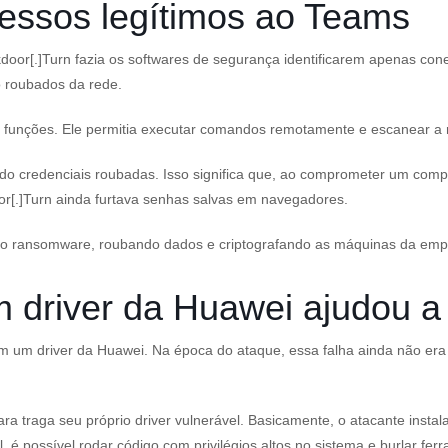
essos legítimos ao Teams
oor[.]Turn fazia os softwares de segurança identificarem apenas con
 roubados da rede.
s funções. Ele permitia executar comandos remotamente e escanear a 
o credenciais roubadas. Isso significa que, ao comprometer um comp
[.]Turn ainda furtava senhas salvas em navegadores.
 o ransomware, roubando dados e criptografando as máquinas da emp
 driver da Huawei ajudou a
um driver da Huawei. Na época do ataque, essa falha ainda não era c
a traga seu próprio driver vulnerável. Basicamente, o atacante instal
l, é possível rodar código com privilégios altos no sistema e burlar f