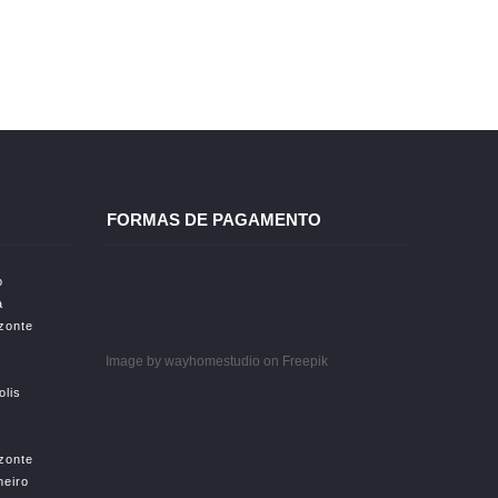
FORMAS DE PAGAMENTO
o
a
izonte
Image by wayhomestudio
on Freepik
olis
izonte
neiro