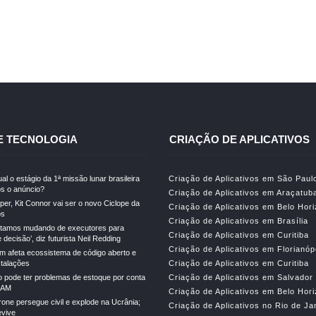
E TECNOLOGIA
CRIAÇÃO DE APLICATIVOS
al o estágio da 1ª missão lunar brasileira
Criação de Aplicativos em São Paul
s o anúncio?
Criação de Aplicativos em Araçatub
er, Kit Connor vai ser o novo Ciclope da
Criação de Aplicativos em Belo Hor
os
Criação de Aplicativos em Brasília
stamos mudando de executores para
Criação de Aplicativos em Curitiba
decisão’, diz futurista Neil Redding
Criação de Aplicativos em Florianóp
m afeta ecossistema de código aberto e
stalações
Criação de Aplicativos em Curitiba
o pode ter problemas de estoque por conta
Criação de Aplicativos em Salvador
RAM
Criação de Aplicativos em Belo Hor
drone persegue civil e explode na Ucrânia;
Criação de Aplicativos no Rio de Ja
vive