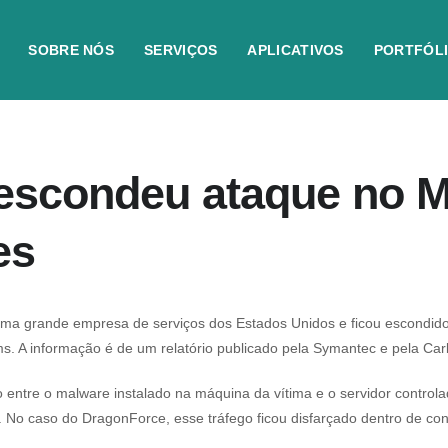
SOBRE NÓS
SERVIÇOS
APLICATIVOS
PORTFÓL
escondeu ataque no M
es
a grande empresa de serviços dos Estados Unidos e ficou escondido 
. A informação é de um relatório publicado pela Symantec e pela Carbo
entre o malware instalado na máquina da vítima e o servidor controla
No caso do DragonForce, esse tráfego ficou disfarçado dentro de c