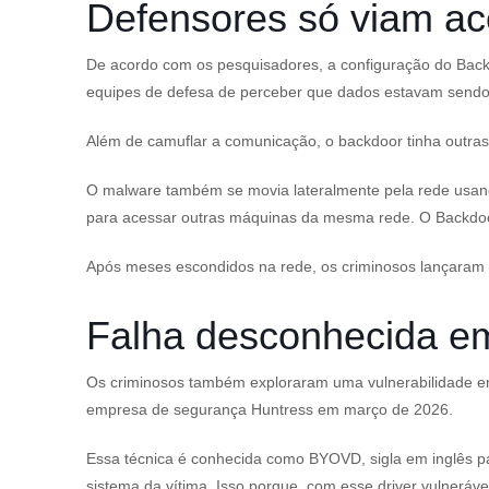
Defensores só viam ac
De acordo com os pesquisadores, a configuração do Backd
equipes de defesa de perceber que dados estavam sendo
Além de camuflar a comunicação, o backdoor tinha outra
O malware também se movia lateralmente pela rede usand
para acessar outras máquinas da mesma rede. O Backdoor
Após meses escondidos na rede, os criminosos lançaram
Falha desconhecida em
Os criminosos também exploraram uma vulnerabilidade em 
empresa de segurança Huntress em março de 2026.
Essa técnica é conhecida como BYOVD, sigla em inglês par
sistema da vítima. Isso porque, com esse driver vulneráve