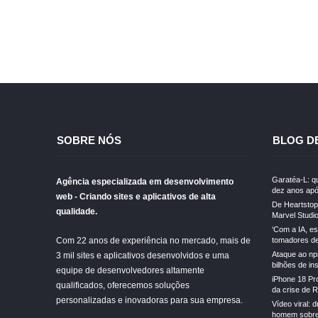
SOBRE NÓS
BLOG D
Garatéa-L: qu
Agência especializada em desenvolvimento
dez anos apó
web - Criando sites e aplicativos de alta
De Heartstopp
qualidade.
Marvel Studi
‘Com a IA, e
Com 22 anos de experiência no mercado, mais de
tomadores de 
Ataque ao np
3 mil sites e aplicativos desenvolvidos e uma
bilhões de in
equipe de desenvolvedores altamente
iPhone 18 Pr
qualificados, oferecemos soluções
da crise de 
personalizadas e inovadoras para sua empresa.
Vídeo viral: 
homem sobre