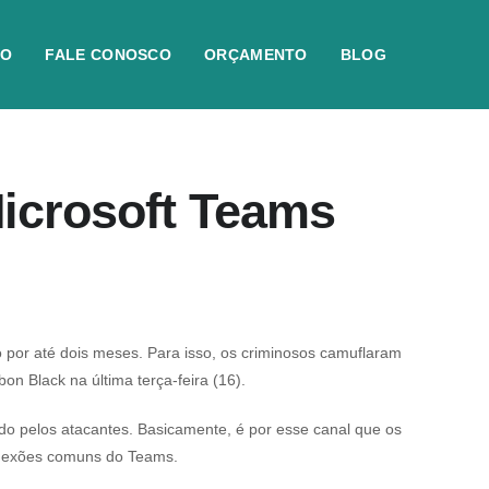
IO
FALE CONOSCO
ORÇAMENTO
BLOG
icrosoft Teams
por até dois meses. Para isso, os criminosos camuflaram
n Black na última terça-feira (16).
do pelos atacantes. Basicamente, é por esse canal que os
onexões comuns do Teams.