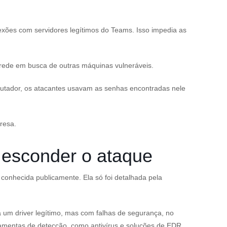
exões com servidores legítimos do Teams. Isso impedia as
rede em busca de outras máquinas vulneráveis.
utador, os atacantes usavam as senhas encontradas nele
resa.
 esconder o ataque
onhecida publicamente. Ela só foi detalhada pela
a um driver legítimo, mas com falhas de segurança, no
erramentas de detecção, como antivírus e soluções de EDR.