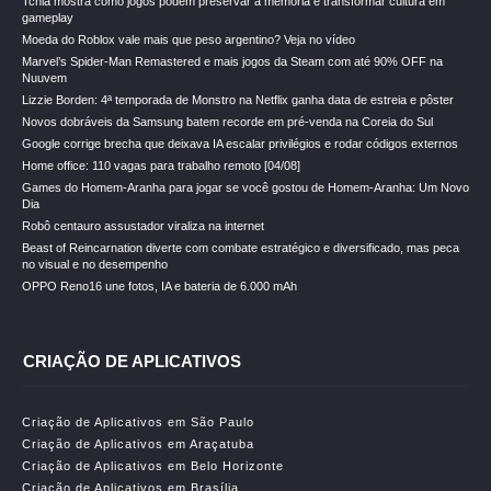
Tchia mostra como jogos podem preservar a memória e transformar cultura em
gameplay
Moeda do Roblox vale mais que peso argentino? Veja no vídeo
Marvel’s Spider-Man Remastered e mais jogos da Steam com até 90% OFF na
Nuuvem
Lizzie Borden: 4ª temporada de Monstro na Netflix ganha data de estreia e pôster
Novos dobráveis da Samsung batem recorde em pré-venda na Coreia do Sul
Google corrige brecha que deixava IA escalar privilégios e rodar códigos externos
Home office: 110 vagas para trabalho remoto [04/08]
Games do Homem-Aranha para jogar se você gostou de Homem-Aranha: Um Novo
Dia
Robô centauro assustador viraliza na internet
Beast of Reincarnation diverte com combate estratégico e diversificado, mas peca
no visual e no desempenho
OPPO Reno16 une fotos, IA e bateria de 6.000 mAh
CRIAÇÃO DE APLICATIVOS
Criação de Aplicativos em São Paulo
Criação de Aplicativos em Araçatuba
Criação de Aplicativos em Belo Horizonte
Criação de Aplicativos em Brasília