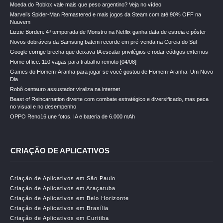
Moeda do Roblox vale mais que peso argentino? Veja no vídeo
Marvel’s Spider-Man Remastered e mais jogos da Steam com até 90% OFF na
Nuuvem
Lizzie Borden: 4ª temporada de Monstro na Netflix ganha data de estreia e pôster
Novos dobráveis da Samsung batem recorde em pré-venda na Coreia do Sul
Google corrige brecha que deixava IA escalar privilégios e rodar códigos externos
Home office: 110 vagas para trabalho remoto [04/08]
Games do Homem-Aranha para jogar se você gostou de Homem-Aranha: Um Novo
Dia
Robô centauro assustador viraliza na internet
Beast of Reincarnation diverte com combate estratégico e diversificado, mas peca
no visual e no desempenho
OPPO Reno16 une fotos, IA e bateria de 6.000 mAh
CRIAÇÃO DE APLICATIVOS
Criação de Aplicativos em São Paulo
Criação de Aplicativos em Araçatuba
Criação de Aplicativos em Belo Horizonte
Criação de Aplicativos em Brasília
Criação de Aplicativos em Curitiba