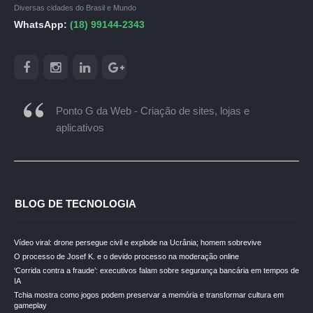
Diversas cidades do Brasil e Mundo
WhatsApp:
(18) 99144-2343
Ponto G da Web - Criação de sites, lojas e
aplicativos
BLOG DE TECNOLOGIA
Vídeo viral: drone persegue civil e explode na Ucrânia; homem sobrevive
O processo de Josef K. e o devido processo na moderação online
‘Corrida contra a fraude’: executivos falam sobre segurança bancária em tempos de
IA
Tchia mostra como jogos podem preservar a memória e transformar cultura em
gameplay