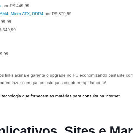
s
por R$ 449,99
D AM4, Micro ATX, DDR4
por R$ 879,99
699,99
$ 349,90
9
79,99
e os links acima e garanta o upgrade no PC economizando bastante co
s podem fazer com que os estoques esgotem rapidamente!
 tecnologia que fornecem as matérias para consulta na internet.
licativos, Sites e Mar