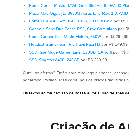
Fonte Cooler Master MWE Gold 850 V3, 850W, 80 Plu
Placa-Mãe Gigabyte B550M Aorus Elite Rev. 1.3, AM
Fonte MSI MAG A850GL, 850W, 80 Plus Gold
por R$ 
Controle Sony DualSense PS5, Gray Camuflado
por R
Fonte Gamer Rise Mode Elektra, 650W
por R$ 299,9
Headset Gamer Sem Fio Havit Fuxi H3
por R$ 149,99
SSD Rise Mode Gamer Line, 120GB, SATA III
por R$ 
SSD Kingston A400, 240GB
por R$ 229,99
Curtiu as ofertas? Então aproveite logo a chance, acess
por tempo limitado. Mas corra, pois os preços reduzido
Os textos acima não são de nossa autoria, são de sites de
Criação de Ap