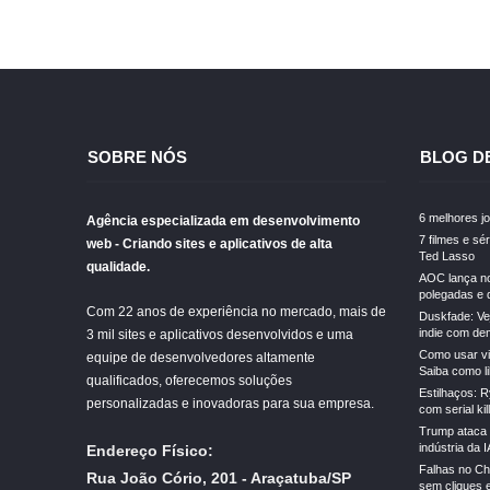
SOBRE NÓS
BLOG D
6 melhores jo
Agência especializada em desenvolvimento
7 filmes e sé
web - Criando sites e aplicativos de alta
Ted Lasso
qualidade.
AOC lança no 
polegadas e d
Com 22 anos de experiência no mercado, mais de
Duskfade: Ve
indie com de
3 mil sites e aplicativos desenvolvidos e uma
Como usar v
equipe de desenvolvedores altamente
Saiba como li
qualificados, oferecemos soluções
Estilhaços: 
personalizadas e inovadoras para sua empresa.
com serial kil
Trump ataca 
indústria da I
Endereço Físico:
Falhas no Ch
Rua João Cório, 201 - Araçatuba/SP
sem cliques 