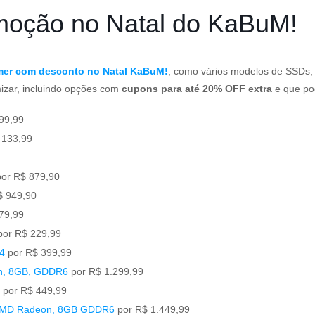
moção no Natal do KaBuM!
mer com desconto no Natal KaBuM!
, como vários modelos de SSDs, 
izar, incluindo opções com
cupons para até 20% OFF extra
e que po
99,99
 133,99
or R$ 879,90
$ 949,90
 79,99
or R$ 229,99
4
por R$ 399,99
n, 8GB, GDDR6
por R$ 1.299,99
por R$ 449,99
s AMD Radeon, 8GB GDDR6
por R$ 1.449,99