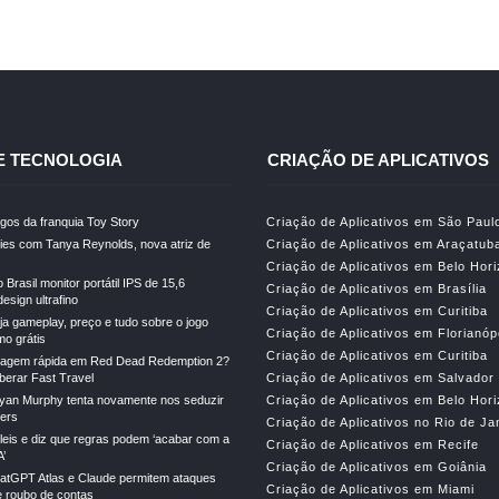
E TECNOLOGIA
CRIAÇÃO DE APLICATIVOS
gos da franquia Toy Story
Criação de Aplicativos em São Paul
ries com Tanya Reynolds, nova atriz de
Criação de Aplicativos em Araçatub
Criação de Aplicativos em Belo Hor
Brasil monitor portátil IPS de 15,6
Criação de Aplicativos em Brasília
esign ultrafino
Criação de Aplicativos em Curitiba
ja gameplay, preço e tudo sobre o jogo
Criação de Aplicativos em Florianóp
mo grátis
Criação de Aplicativos em Curitiba
iagem rápida em Red Dead Redemption 2?
berar Fast Travel
Criação de Aplicativos em Salvador
Ryan Murphy tenta novamente nos seduzir
Criação de Aplicativos em Belo Hor
lers
Criação de Aplicativos no Rio de Ja
leis e diz que regras podem ‘acabar com a
Criação de Aplicativos em Recife
A’
Criação de Aplicativos em Goiânia
atGPT Atlas e Claude permitem ataques
Criação de Aplicativos em Miami
e roubo de contas