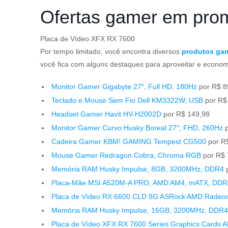
Ofertas gamer em pro
Placa de Vídeo XFX RX 7600
Por tempo limitado, você encontra diversos
produtos ga
você fica com alguns destaques para aproveitar e econom
Monitor Gamer Gigabyte 27″, Full HD, 180Hz
por R$ 8
Teclado e Mouse Sem Fio Dell KM3322W, USB
por R$
Headset Gamer Havit HV-H2002D
por R$ 149,98
Monitor Gamer Curvo Husky Boreal 27″, FHD, 260Hz
p
Cadeira Gamer KBM! GAMING Tempest CG500
por R
Mouse Gamer Redragon Cobra, Chroma RGB
por R$
Memória RAM Husky Impulse, 8GB, 3200MHz, DDR4
p
Placa-Mãe MSI A520M-A PRO, AMD AM4, mATX, DDR
Placa de Vídeo RX 6600 CLD 8G ASRock AMD Radeo
Memória RAM Husky Impulse, 16GB, 3200MHz, DDR4
Placa de Vídeo XFX RX 7600 Series Graphics Card