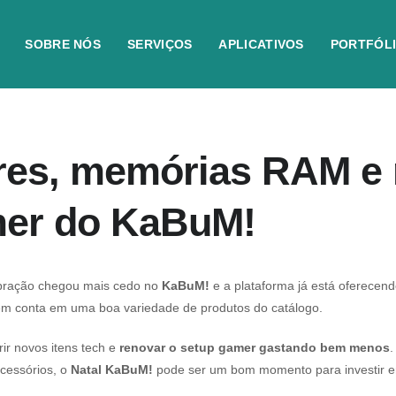
SOBRE NÓS
SERVIÇOS
APLICATIVOS
PORTFÓL
res, memórias RAM e
mer do KaBuM!
ebração chegou mais cedo no
KaBuM!
e a plataforma já está oferecen
m conta em uma boa variedade de produtos do catálogo.
ir novos itens tech e
renovar o setup gamer gastando bem menos
.
cessórios, o
Natal KaBuM!
pode ser um bom momento para investir e