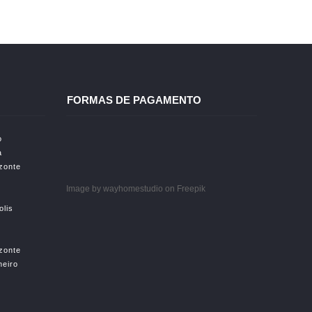
FORMAS DE PAGAMENTO
o
a
izonte
Image by wayhomestudio
on Freepik
olis
izonte
neiro