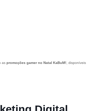
m as
promoções gamer no Natal KaBuM!
, disponíveis
keting Digital