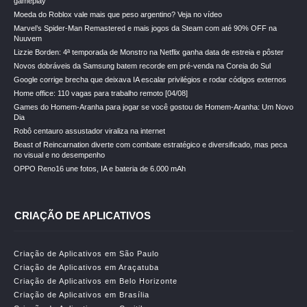
gameplay
Moeda do Roblox vale mais que peso argentino? Veja no vídeo
Marvel’s Spider-Man Remastered e mais jogos da Steam com até 90% OFF na
Nuuvem
Lizzie Borden: 4ª temporada de Monstro na Netflix ganha data de estreia e pôster
Novos dobráveis da Samsung batem recorde em pré-venda na Coreia do Sul
Google corrige brecha que deixava IA escalar privilégios e rodar códigos externos
Home office: 110 vagas para trabalho remoto [04/08]
Games do Homem-Aranha para jogar se você gostou de Homem-Aranha: Um Novo
Dia
Robô centauro assustador viraliza na internet
Beast of Reincarnation diverte com combate estratégico e diversificado, mas peca
no visual e no desempenho
OPPO Reno16 une fotos, IA e bateria de 6.000 mAh
CRIAÇÃO DE APLICATIVOS
Criação de Aplicativos em São Paulo
Criação de Aplicativos em Araçatuba
Criação de Aplicativos em Belo Horizonte
Criação de Aplicativos em Brasília