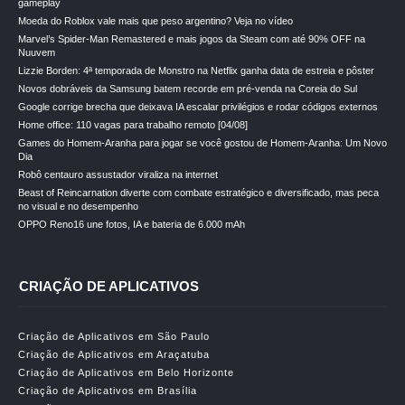
gameplay
Moeda do Roblox vale mais que peso argentino? Veja no vídeo
Marvel’s Spider-Man Remastered e mais jogos da Steam com até 90% OFF na
Nuuvem
Lizzie Borden: 4ª temporada de Monstro na Netflix ganha data de estreia e pôster
Novos dobráveis da Samsung batem recorde em pré-venda na Coreia do Sul
Google corrige brecha que deixava IA escalar privilégios e rodar códigos externos
Home office: 110 vagas para trabalho remoto [04/08]
Games do Homem-Aranha para jogar se você gostou de Homem-Aranha: Um Novo
Dia
Robô centauro assustador viraliza na internet
Beast of Reincarnation diverte com combate estratégico e diversificado, mas peca
no visual e no desempenho
OPPO Reno16 une fotos, IA e bateria de 6.000 mAh
CRIAÇÃO DE APLICATIVOS
Criação de Aplicativos em São Paulo
Criação de Aplicativos em Araçatuba
Criação de Aplicativos em Belo Horizonte
Criação de Aplicativos em Brasília