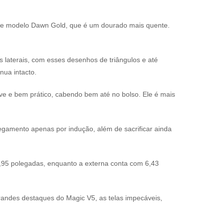
sse modelo Dawn Gold, que é um dourado mais quente.
 laterais, com esses desenhos de triângulos e até
ua intacto.
ve e bem prático, cabendo bem até no bolso. Ele é mais
regamento apenas por indução, além de sacrificar ainda
 7,95 polegadas, enquanto a externa conta com 6,43
grandes destaques do Magic V5, as telas impecáveis,