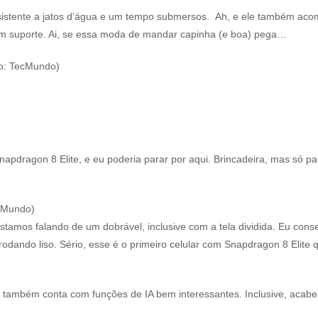
resistente a jatos d’água e um tempo submersos. Ah, e ele também ac
um suporte. Ai, se essa moda de mandar capinha (e boa) pega…
o: TecMundo)
dragon 8 Elite, e eu poderia parar por aqui. Brincadeira, mas só pa
cMundo)
tamos falando de um dobrável, inclusive com a tela dividida. Eu cons
dando liso. Sério, esse é o primeiro celular com Snapdragon 8 Elite 
 também conta com funções de IA bem interessantes. Inclusive, acabe