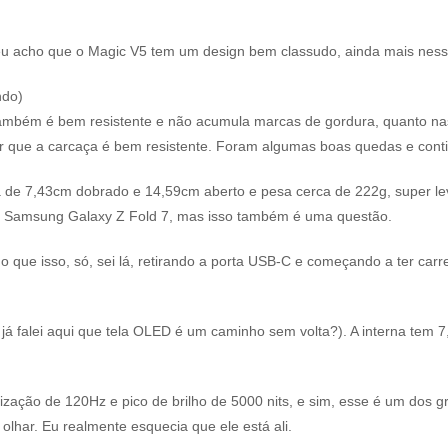
 eu acho que o Magic V5 tem um design bem classudo, ainda mais ne
ndo)
e também é bem resistente e não acumula marcas de gordura, quanto nas
que a carcaça é bem resistente. Foram algumas boas quedas e contin
a de 7,43cm dobrado e 14,59cm aberto e pesa cerca de 222g, super le
o o Samsung Galaxy Z Fold 7, mas isso também é uma questão.
o que isso, só, sei lá, retirando a porta USB-C e começando a ter car
, já falei aqui que tela OLED é um caminho sem volta?). A interna tem
ização de 120Hz e pico de brilho de 5000 nits, e sim, esse é um dos 
 olhar. Eu realmente esquecia que ele está ali.