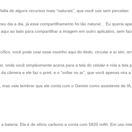
o falta de alguns recursos mais “naturais”, que você use sem perceber.
 meu dia a dia, já esse compartilhamento foi tão natural… Eu queria ap
aqui ao lado para compartilhar a imagem em outro aplicativo, sem fazer
fico, você pode usar esse ossinho aqui do dedo, circular e aí sim, arr
 ar, onde você simplesmente acena para a tela do celular e rola a tel
da câmera e ele faz o print, e o “voltar no ar”, que você apenas vira 
, mas vale lembrar que ele conta com o Gemini como assistente de IA,
 a bateria. Ela é de silício carbono e conta com 5820 mAh. Em uso inte