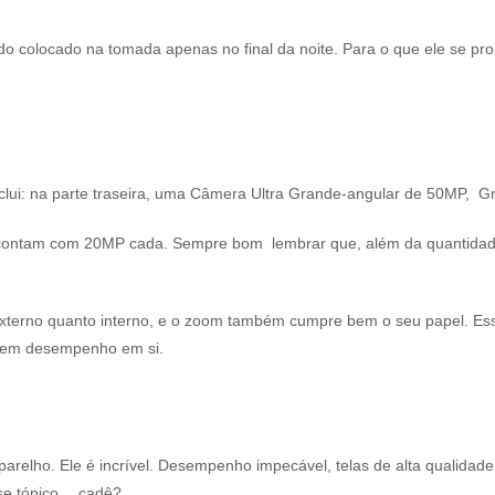
ndo colocado na tomada apenas no final da noite. Para o que ele se pr
ui: na parte traseira, uma Câmera Ultra Grande-angular de 50MP, G
rna, contam com 20MP cada. Sempre bom lembrar que, além da quantid
externo quanto interno, e o zoom também cumpre bem o seu papel. Ess
o em desempenho em si.
arelho. Ele é incrível. Desempenho impecável, telas de alta qualidade
sse tópico… cadê?