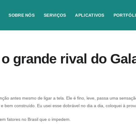
SOBRE NÓS
SERVIÇOS
APLICATIVOS
PORTFÓL
o grande rival do Gal
enção antes mesmo de ligar a tela. Ele é fino, leve, passa uma se
bem construído. Eu usei esse dobrável no dia a dia, coloquei à prova 
tem fatores no Brasil que o impedem.