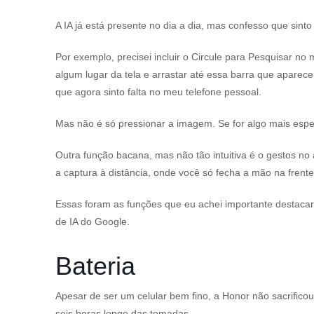
A IA já está presente no dia a dia, mas confesso que sint
Por exemplo, precisei incluir o Circule para Pesquisar no
algum lugar da tela e arrastar até essa barra que aparece 
que agora sinto falta no meu telefone pessoal.
Mas não é só pressionar a imagem. Se for algo mais especí
Outra função bacana, mas não tão intuitiva é o gestos no
a captura à distância, onde você só fecha a mão na frente 
Essas foram as funções que eu achei importante destacar
de IA do Google.
Bateria
Apesar de ser um celular bem fino, a Honor não sacrificou
seis horas longe das tomadas.