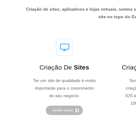
Criação de sites, aplicativos e lojas virtuais, som
site no topo do Go
Criação De
Sites
Cria
Ter um site de qualidade é muito
Som
importante para o crescimento
criaç
do seu negócio.
IOS e
10
SAIBA MAIS