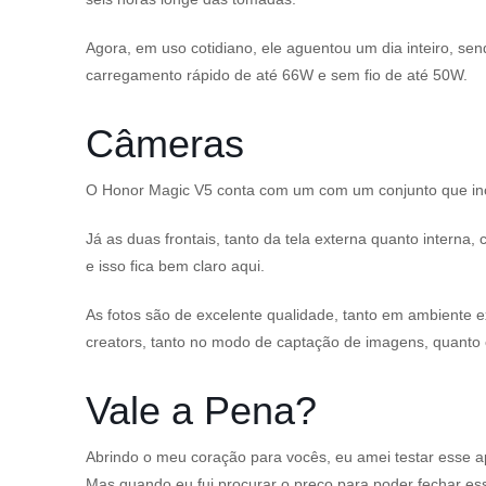
Agora, em uso cotidiano, ele aguentou um dia inteiro, se
carregamento rápido de até 66W e sem fio de até 50W.
Câmeras
O Honor Magic V5 conta com um com um conjunto que incl
Já as duas frontais, tanto da tela externa quanto inte
e isso fica bem claro aqui.
As fotos são de excelente qualidade, tanto em ambiente 
creators, tanto no modo de captação de imagens, quant
Vale a Pena?
Abrindo o meu coração para vocês, eu amei testar esse ap
Mas quando eu fui procurar o preço para poder fechar e