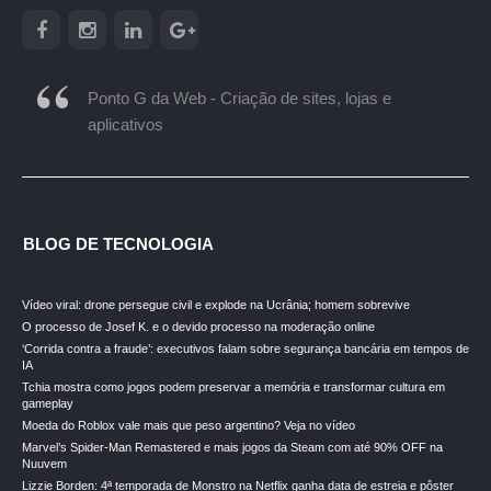
Ponto G da Web - Criação de sites, lojas e
aplicativos
BLOG DE TECNOLOGIA
Vídeo viral: drone persegue civil e explode na Ucrânia; homem sobrevive
O processo de Josef K. e o devido processo na moderação online
‘Corrida contra a fraude’: executivos falam sobre segurança bancária em tempos de
IA
Tchia mostra como jogos podem preservar a memória e transformar cultura em
gameplay
Moeda do Roblox vale mais que peso argentino? Veja no vídeo
Marvel’s Spider-Man Remastered e mais jogos da Steam com até 90% OFF na
Nuuvem
Lizzie Borden: 4ª temporada de Monstro na Netflix ganha data de estreia e pôster