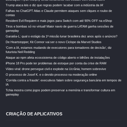
Trump ataca leis e diz que regras podem ‘acabar com a indústria da IA’
Falhas no ChatGPT Atlas e Claude permitem ataques sem cliques e roubo de
contas
Resident Evil Requiem e mais jogos para Switch com até 90% OFF na eShop
Tiros e bombas só no virtual! Maior navio de guerra LATAM ganha sessões de
gameplay
Garatéa-L: qual o estágio da 1ª missão lunar brasileira dez anos após o anúncio?
De Heartstopper, Kit Connor vai ser o novo Ciclope da Marvel Studios
‘Com a IA, estamos mudando de executores para tomadores de decisão’, diz
futurista Neil Redding
Ataque ao npm afeta ecossistema de código aberto e bilhões de instalações
iPhone 18 Pro pode ter problemas de estoque por conta da crise de RAM
Vídeo viral: drone persegue civil e explode na Ucrânia; homem sobrevive
O processo de Josef K. e o devido processo na moderação online
‘Corrida contra a fraude’: executivos falam sobre segurança bancária em tempos de
IA
Tchia mostra como jogos podem preservar a memória e transformar cultura em
gameplay
CRIAÇÃO DE APLICATIVOS