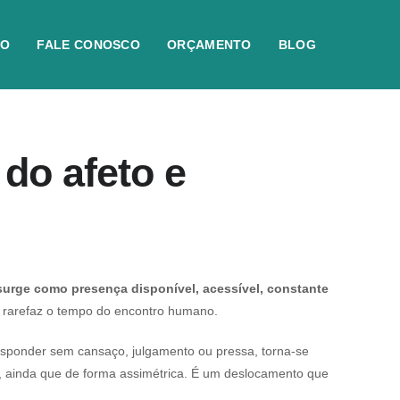
IO
FALE CONOSCO
ORÇAMENTO
BLOG
 do afeto e
al surge como presença disponível, acessível, constante
ra e rarefaz o tempo do encontro humano.
responder sem cansaço, julgamento ou pressa, torna-se
, ainda que de forma assimétrica. É um deslocamento que