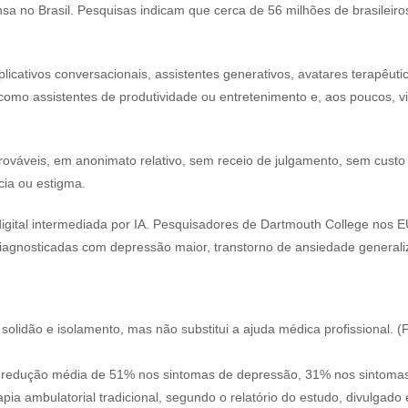
nsa no Brasil. Pesquisas indicam que cerca de 56 milhões de brasileiro
licativos conversacionais, assistentes generativos, avatares terapêu
como assistentes de produtividade ou entretenimento e, aos poucos, vi
váveis, em anonimato relativo, sem receio de julgamento, sem custo
niência ou estigma.
igital intermediada por IA. Pesquisadores de Dartmouth College nos 
diagnosticadas com depressão maior, transtorno de ansiedade general
solidão e isolamento, mas não substitui a ajuda médica profissional. (
ou redução média de 51% nos sintomas de depressão, 31% nos sintom
apia ambulatorial tradicional, segundo o relatório do estudo, divul