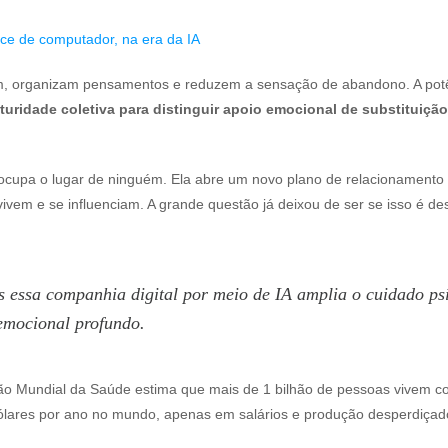
ce de computador, na era da IA
rtam, organizam pensamentos e reduzem a sensação de abandono. A po
turidade coletiva para distinguir apoio emocional de substituição 
ão ocupa o lugar de ninguém. Ela abre um novo plano de relacionamento 
ivem e se influenciam. A grande questão já deixou de ser se isso 
s essa companhia digital por meio de IA amplia o cuidado ps
emocional profundo.
ação Mundial da Saúde estima que mais de 1 bilhão de pessoas vivem 
e dólares por ano no mundo, apenas em salários e produção desper