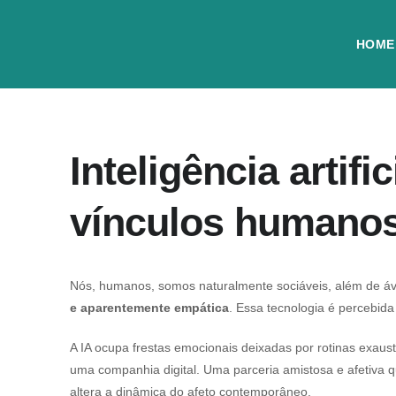
HOME
Inteligência artif
vínculos humano
Nós, humanos, somos naturalmente sociáveis, além de ávi
e aparentemente empática
. Essa tecnologia é perceb
A IA ocupa frestas emocionais deixadas por rotinas exaus
uma companhia digital. Uma parceria amistosa e afetiva
altera a dinâmica do afeto contemporâneo.