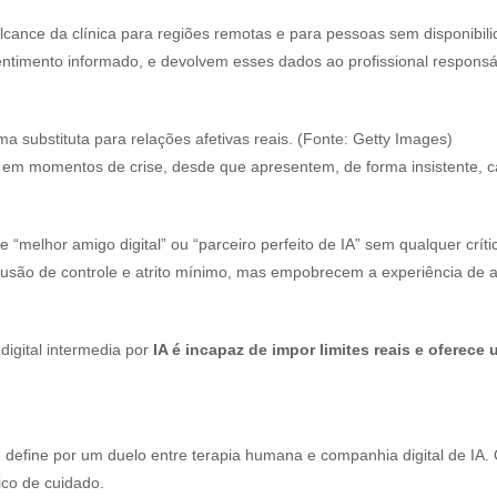
cance da clínica para regiões remotas e para pessoas sem disponibili
sentimento informado, e devolvem esses dados ao profissional res
a substituta para relações afetivas reais. (Fonte: Getty Images)
em momentos de crise, desde que apresentem, de forma insistente, ca
melhor amigo digital” ou “parceiro perfeito de IA” sem qualquer críti
lusão de controle e atrito mínimo, mas empobrecem a experiência de a
digital intermedia por
IA é incapaz de impor limites reais e oferece
se define por um duelo entre terapia humana e companhia digital de IA
ico de cuidado.