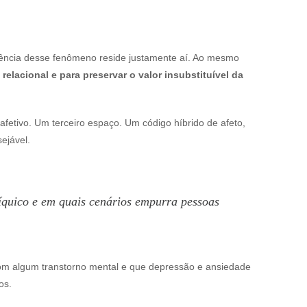
tência desse fenômeno reside justamente aí. Ao mesmo
relacional e para preservar o valor insubstituível da
afetivo. Um terceiro espaço. Um código híbrido de afeto,
é desejável.
íquico e em quais cenários empurra pessoas
com algum transtorno mental e que depressão e ansiedade
diçados.