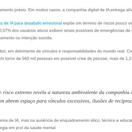
atamento prévio. Em muitos casos, a companhia digital de IA entrega a
as de IA para desabafo emocional
expõe um terreno de riscos pouco vis
07% dos usuários ativos exibem sinais possíveis de emergências de 
anejamento ou intenção suicida.
ot, em detrimento de vínculos e responsabilidades do mundo real. Co
m torno de 560 mil pessoas em possível crise de psicose, mais de 1,2 
o e risco extremo revela a natureza ambivalente da companhi
 abrem espaço para vínculos excessivos, ilusões de recipro
ma de IA, mas na ausência de enquadramento ético, técnico e educativ
nologia em prol da saúde mental.