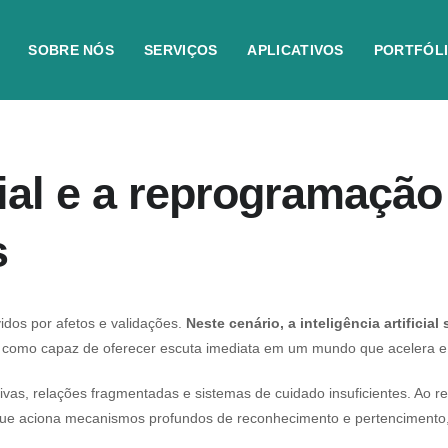
SOBRE NÓS
SERVIÇOS
APLICATIVOS
PORTFÓL
icial e a reprogramação
s
dos por afetos e validações.
Neste cenário, a inteligência artifici
ida como capaz de oferecer escuta imediata em um mundo que acele
tivas, relações fragmentadas e sistemas de cuidado insuficientes. Ao 
 que aciona mecanismos profundos de reconhecimento e pertencimento