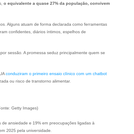
s,
o equivalente a quase 27% da população, convivem
ticos. Alguns atuam de forma declarada como ferramentas
ram confidentes, diários íntimos, espelhos de
 por sessão. A promessa seduz principalmente quem se
EUA
conduziram o primeiro ensaio clínico com um chatbot
izada ou risco de transtorno alimentar.
Fonte: Getty Images)
as de ansiedade e 19% em preocupações ligadas à
gado em 2025 pela universidade.