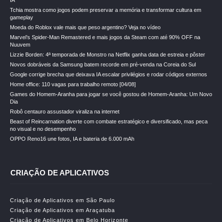
IA
Tchia mostra como jogos podem preservar a memória e transformar cultura em
gameplay
Moeda do Roblox vale mais que peso argentino? Veja no vídeo
Marvel’s Spider-Man Remastered e mais jogos da Steam com até 90% OFF na
Nuuvem
Lizzie Borden: 4ª temporada de Monstro na Netflix ganha data de estreia e pôster
Novos dobráveis da Samsung batem recorde em pré-venda na Coreia do Sul
Google corrige brecha que deixava IA escalar privilégios e rodar códigos externos
Home office: 110 vagas para trabalho remoto [04/08]
Games do Homem-Aranha para jogar se você gostou de Homem-Aranha: Um Novo
Dia
Robô centauro assustador viraliza na internet
Beast of Reincarnation diverte com combate estratégico e diversificado, mas peca
no visual e no desempenho
OPPO Reno16 une fotos, IA e bateria de 6.000 mAh
CRIAÇÃO DE APLICATIVOS
Criação de Aplicativos em São Paulo
Criação de Aplicativos em Araçatuba
Criação de Aplicativos em Belo Horizonte