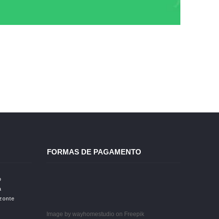
FORMAS DE PAGAMENTO
o
a
izonte
Image by wayhomestudio
on Freepik