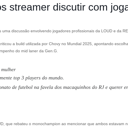
s streamer discutir com jog
s uma discussão envolvendo jogadores profissionais da LOUD e da R
ticou a build utilizada por Chovy no Mundial 2025, apontando escolha
empenho do mid laner da Gen.G.
a mulher
lmente top 3 players do mundo.
nato de futebol na favela dos macaquinhos do RJ e querer e
LOUD, que rebateu o monochampion ao mencionar que ambos estavam no