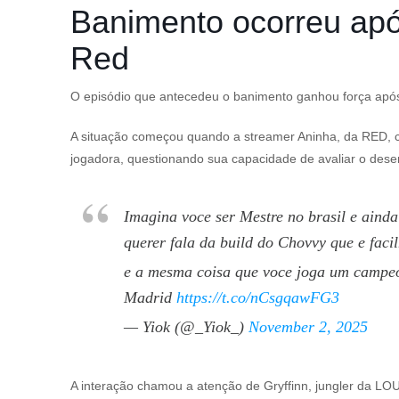
Banimento ocorreu apó
Red
O episódio que antecedeu o banimento ganhou força apó
A situação começou quando a streamer Aninha, da RED, cri
jogadora, questionando sua capacidade de avaliar o des
Imagina voce ser Mestre no brasil e aind
querer fala da build do Chovvy que e faci
e a mesma coisa que voce joga um campeo
Madrid
https://t.co/nCsgqawFG3
— Yiok (@_Yiok_)
November 2, 2025
A interação chamou a atenção de Gryffinn, jungler da 