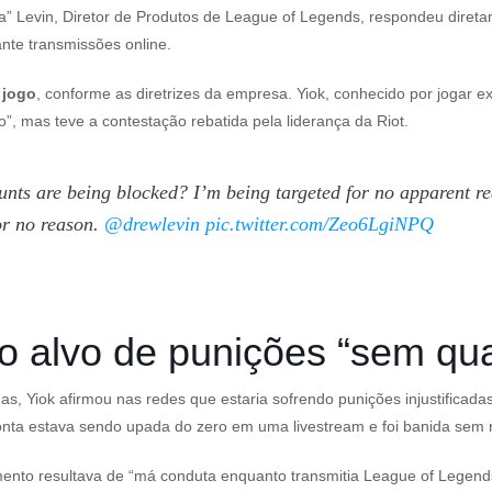
a
” Levin, Diretor de Produtos de
League of Legends
, respondeu direta
ante transmissões online.
 jogo
, conforme as diretrizes da empresa. Yiok, conhecido por jogar 
”, mas teve a contestação rebatida pela liderança da Riot.
nts are being blocked? I’m being targeted for no apparent r
or no reason.
@drewlevin
pic.twitter.com/Zeo6LgiNPQ
do alvo de punições “sem qu
das,
Yiok
afirmou nas redes que estaria sofrendo punições injustificad
onta estava sendo upada do zero em uma livestream e foi banida sem 
ento resultava de “má conduta enquanto transmitia
League of Legend