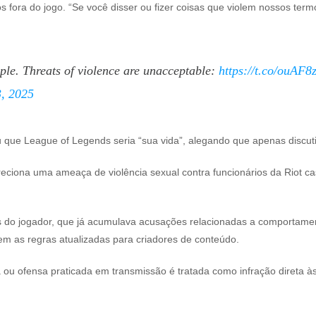
fora do jogo. “Se você disser ou fizer coisas que violem nossos term
ple. Threats of violence are unacceptable:
https://t.co/ouAF
, 2025
ou que
League of Legends
seria “sua vida”, alegando que apenas discut
reciona uma ameaça de violência sexual contra funcionários da Riot 
do jogador, que já acumulava acusações relacionadas a comportamentos
em as regras atualizadas para criadores de conteúdo.
 ou ofensa praticada em transmissão é tratada como infração direta à