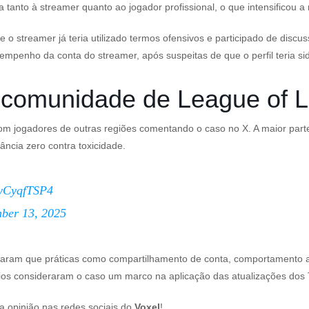
tanto à streamer quanto ao jogador profissional, o que intensificou a
 streamer já teria utilizado termos ofensivos e participado de discu
sempenho da conta do streamer, após suspeitas de que o perfil teria s
a comunidade de League of 
 com jogadores de outras regiões comentando o caso no X. A maior par
ância zero contra toxicidade.
KyCyqfTSP4
ber 13, 2025
caram que práticas como compartilhamento de conta, comportamento a
ios consideraram o caso um marco na aplicação das atualizações dos 
 opinião nas redes sociais do
Voxel
!