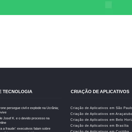
E TECNOLOGIA
CRIAÇÃO DE APLICATIVOS
drone persegue civil e explode na Ucrânia;
Criação de Aplicativos em São Paul
vive
Criação de Aplicativos em Araçatub
e Josef K. e o devido processo na
Criação de Aplicativos em Belo Hor
line
Criação de Aplicativos em Brasília
ra a fraude’: executivos falam sobre
Criação de Aplicativos em Curitiba