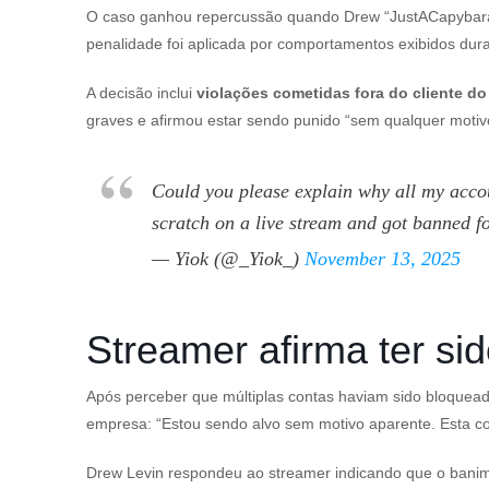
O caso ganhou repercussão quando Drew “
JustACapybar
penalidade foi aplicada por comportamentos exibidos dur
A decisão inclui
violações cometidas fora do cliente do
graves e afirmou estar sendo punido “sem qualquer motivo
Could you please explain why all my accou
scratch on a live stream and got banned f
— Yiok (@_Yiok_)
November 13, 2025
Streamer afirma ter si
Após perceber que múltiplas contas haviam sido bloquea
empresa: “Estou sendo alvo sem motivo aparente. Esta c
Drew Levin respondeu ao streamer indicando que o banim