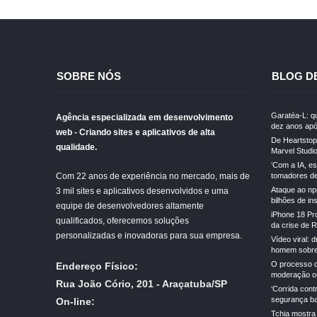
SOBRE NÓS
BLOG D
Garatéa-L: qu
Agência especializada em desenvolvimento
dez anos apó
web - Criando sites e aplicativos de alta
De Heartstopp
qualidade.
Marvel Studi
‘Com a IA, e
Com 22 anos de experiência no mercado, mais de
tomadores de 
Ataque ao np
3 mil sites e aplicativos desenvolvidos e uma
bilhões de in
equipe de desenvolvedores altamente
iPhone 18 Pr
qualificados, oferecemos soluções
da crise de 
personalizadas e inovadoras para sua empresa.
Vídeo viral: 
homem sobre
O processo d
Endereço Físico:
moderação on
Rua João Cório, 201 - Araçatuba/SP
‘Corrida cont
segurança ba
On-line:
Tchia mostra