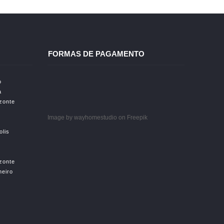
FORMAS DE PAGAMENTO
o
a
izonte
Image by wayhomestudio
on Freepik
olis
izonte
neiro