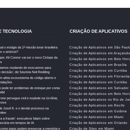
E TECNOLOGIA
CRIAÇÃO DE APLICATIVOS
al o estágio da 1ª missão lunar brasileira
Criação de Aplicativos em São Paul
s o anúncio?
Criação de Aplicativos em Araçatub
er, Kit Connor vai ser o novo Ciclope da
Criação de Aplicativos em Belo Hor
os
Criação de Aplicativos em Brasília
stamos mudando de executores para
Criação de Aplicativos em Curitiba
decisão’, diz futurista Neil Redding
Criação de Aplicativos em Florianóp
m afeta ecossistema de código aberto e
stalações
Criação de Aplicativos em Curitiba
o pode ter problemas de estoque por conta
Criação de Aplicativos em Salvador
RAM
Criação de Aplicativos em Belo Hor
drone persegue civil e explode na Ucrânia;
Criação de Aplicativos no Rio de Ja
vive
Criação de Aplicativos em Recife
e Josef K. e o devido processo na
Criação de Aplicativos em Goiânia
line
Criação de Aplicativos em Miami
ra a fraude’: executivos falam sobre
ncária em tempos de IA
Criação de Aplicativos em Orlando
 como jogos podem preservar a memória e
Criação de Sites em Miami