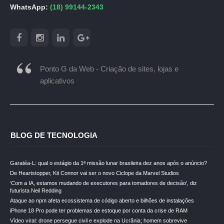
WhatsApp:
(18) 99144-2343
Ponto G da Web - Criação de sites, lojas e
aplicativos
BLOG DE TECNOLOGIA
Garatéa-L: qual o estágio da 1ª missão lunar brasileira dez anos após o anúncio?
De Heartstopper, Kit Connor vai ser o novo Ciclope da Marvel Studios
‘Com a IA, estamos mudando de executores para tomadores de decisão’, diz
futurista Neil Redding
Ataque ao npm afeta ecossistema de código aberto e bilhões de instalações
iPhone 18 Pro pode ter problemas de estoque por conta da crise de RAM
Vídeo viral: drone persegue civil e explode na Ucrânia; homem sobrevive