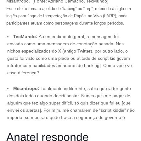
Misantropo. (Fonte: Adriano Camacho, TecMundo)
Esse efeito toma o apelido de “larping” ou “larp”, referindo à sigla em
inglês para Jogo de Interpretação de Papéis ao Vivo (LARP), onde
participantes atuam como personagens durante longos períodos.
TecMundo:
Ao entendimento geral, a mensagem foi
enviada como uma mensagem de conotação pesada. Nos
nichos especializados do X (antigo Twitter), por outro lado, o
gesto foi visto como uma piada ou atitude de script kid [jovem
infrator com habilidades amadoras de hacking]. Como você vê
essa diferença?
Misantropo:
Totalmente indiferente, sabia que ia ter gente
dos dois lados quando decidi postar. Nunca quis me pagar de
alguém que fez algo super difícil, só quis dizer que fui eu [que
enviei os alertas]. Por mim, me chamarem de “script kiddie” não
importa, só mostra o quão fraco a segurança do governo é.
Anatel responde