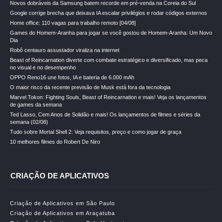
Novos dobráveis da Samsung batem recorde em pré-venda na Coreia do Sul
Google corrige brecha que deixava IA escalar privilégios e rodar códigos externos
Home office: 110 vagas para trabalho remoto [04/08]
Games do Homem-Aranha para jogar se você gostou de Homem-Aranha: Um Novo
Dia
Robô centauro assustador viraliza na internet
Beast of Reincarnation diverte com combate estratégico e diversificado, mas peca
no visual e no desempenho
OPPO Reno16 une fotos, IA e bateria de 6.000 mAh
O maior risco da recente previsão de Musk está fora da tecnologia
Marvel Tokon: Fighting Souls, Beast of Reincarnation e mais! Veja os lançamentos
de games da semana
Ted Lasso, Cem Anos de Solidão e mais! Os lançamentos de filmes e séries da
semana (02/08)
Tudo sobre Mortal Shell 2: Veja requisitos, preço e como jogar de graça
10 melhores filmes do Robert De Niro
CRIAÇÃO DE APLICATIVOS
Criação de Aplicativos em São Paulo
Criação de Aplicativos em Araçatuba