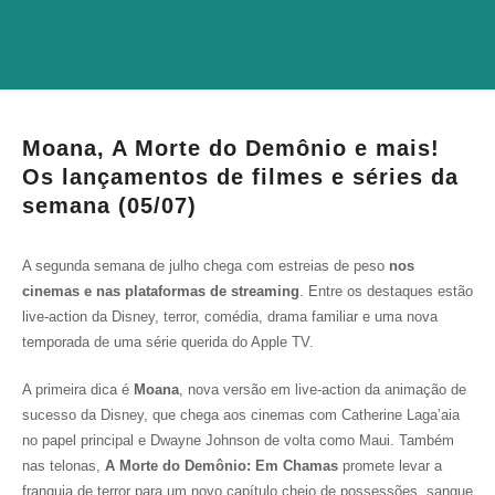
Moana, A Morte do Demônio e mais!
Os lançamentos de filmes e séries da
semana (05/07)
A segunda semana de julho chega com estreias de peso
nos
cinemas e nas plataformas de streaming
. Entre os destaques estão
live-action da Disney, terror, comédia, drama familiar e uma nova
temporada de uma série querida do Apple TV.
A primeira dica é
Moana
, nova versão em live-action da animação de
sucesso da Disney, que chega aos cinemas com Catherine Laga’aia
no papel principal e Dwayne Johnson de volta como Maui. Também
nas telonas,
A Morte do Demônio: Em Chamas
promete levar a
franquia de terror para um novo capítulo cheio de possessões, sangue