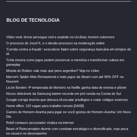
BLOG DE TECNOLOGIA
Vídeo viral: drone persegue civil e explode na Ucrânia; homem sobrevive
O processo de Josef K. e o devido processo na moderação online
‘Corrida contra a fraude’: executivos falam sobre segurança bancária em tempos de
IA
Tchia mostra como jogos podem preservar a memória e transformar cultura em
gameplay
Moeda do Roblox vale mais que peso argentino? Veja no vídeo
Marvel’s Spider-Man Remastered e mais jogos da Steam com até 90% OFF na
Nuuvem
Lizzie Borden: 4ª temporada de Monstro na Netflix ganha data de estreia e pôster
Novos dobráveis da Samsung batem recorde em pré-venda na Coreia do Sul
Google corrige brecha que deixava IA escalar privilégios e rodar códigos externos
Home office: 110 vagas para trabalho remoto [04/08]
Games do Homem-Aranha para jogar se você gostou de Homem-Aranha: Um Novo
Dia
Robô centauro assustador viraliza na internet
Beast of Reincarnation diverte com combate estratégico e diversificado, mas peca
no visual e no desempenho