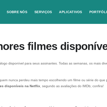
SOBRE NÓS
SERVIÇOS
APLICATIVOS
PORTFÓL
lhores filmes disponív
ogo disponível para seus assinantes. Todas as semanas, os mais dive
quem nunca perdeu mais tempo escolhendo um filme ou série do que p
es disponíveis na Netflix
, segundo as avaliações do IMDb; confira!