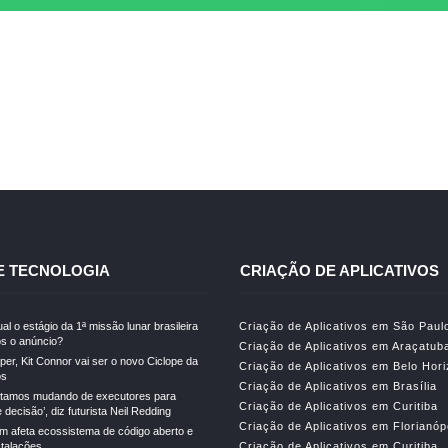
E TECNOLOGIA
CRIAÇÃO DE APLICATIVOS
al o estágio da 1ª missão lunar brasileira
Criação de Aplicativos em São Paul
s o anúncio?
Criação de Aplicativos em Araçatub
er, Kit Connor vai ser o novo Ciclope da
Criação de Aplicativos em Belo Hor
os
Criação de Aplicativos em Brasília
stamos mudando de executores para
Criação de Aplicativos em Curitiba
decisão’, diz futurista Neil Redding
Criação de Aplicativos em Florianóp
m afeta ecossistema de código aberto e
stalações
Criação de Aplicativos em Curitiba