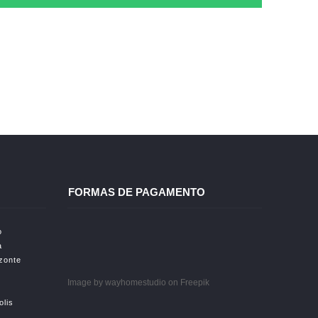
FORMAS DE PAGAMENTO
o
a
izonte
Image by wayhomestudio
on Freepik
olis