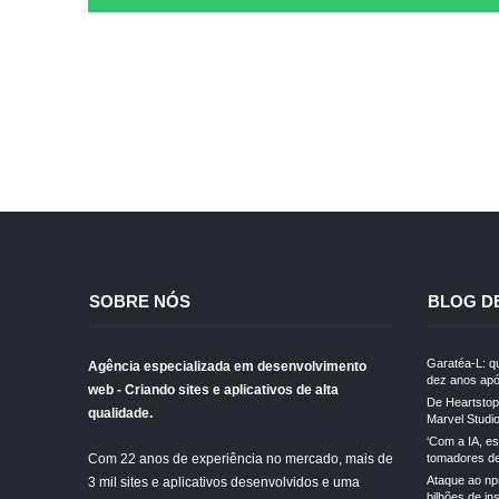
SOBRE NÓS
BLOG D
Garatéa-L: qu
Agência especializada em desenvolvimento
dez anos apó
web - Criando sites e aplicativos de alta
De Heartstopp
qualidade.
Marvel Studi
‘Com a IA, e
Com 22 anos de experiência no mercado, mais de
tomadores de 
Ataque ao np
3 mil sites e aplicativos desenvolvidos e uma
bilhões de in