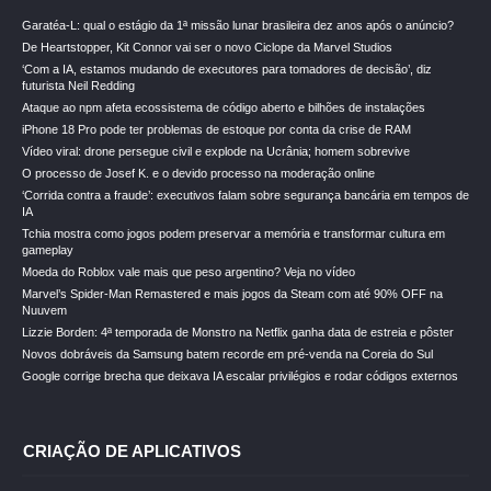
Garatéa-L: qual o estágio da 1ª missão lunar brasileira dez anos após o anúncio?
De Heartstopper, Kit Connor vai ser o novo Ciclope da Marvel Studios
‘Com a IA, estamos mudando de executores para tomadores de decisão’, diz
futurista Neil Redding
Ataque ao npm afeta ecossistema de código aberto e bilhões de instalações
iPhone 18 Pro pode ter problemas de estoque por conta da crise de RAM
Vídeo viral: drone persegue civil e explode na Ucrânia; homem sobrevive
O processo de Josef K. e o devido processo na moderação online
‘Corrida contra a fraude’: executivos falam sobre segurança bancária em tempos de
IA
Tchia mostra como jogos podem preservar a memória e transformar cultura em
gameplay
Moeda do Roblox vale mais que peso argentino? Veja no vídeo
Marvel’s Spider-Man Remastered e mais jogos da Steam com até 90% OFF na
Nuuvem
Lizzie Borden: 4ª temporada de Monstro na Netflix ganha data de estreia e pôster
Novos dobráveis da Samsung batem recorde em pré-venda na Coreia do Sul
Google corrige brecha que deixava IA escalar privilégios e rodar códigos externos
CRIAÇÃO DE APLICATIVOS