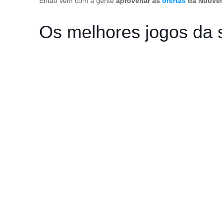
Então vem com a gente
aproveitar as
ofertas
da Nuuv
Os melhores jogos d