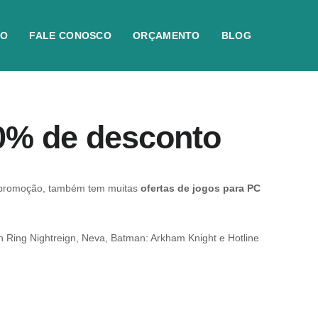
IO
FALE CONOSCO
ORÇAMENTO
BLOG
0% de desconto
em promoção, também tem muitas
ofertas de jogos para PC
n Ring Nightreign
,
Neva
,
Batman: Arkham Knight
e
Hotline