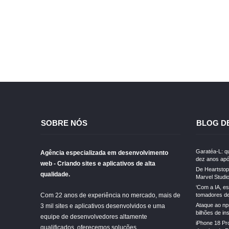
SOBRE NÓS
BLOG D
Garatéa-L: qu
Agência especializada em desenvolvimento
dez anos apó
web - Criando sites e aplicativos de alta
De Heartstopp
qualidade.
Marvel Studi
‘Com a IA, e
Com 22 anos de experiência no mercado, mais de
tomadores de 
Ataque ao np
3 mil sites e aplicativos desenvolvidos e uma
bilhões de in
equipe de desenvolvedores altamente
iPhone 18 Pr
qualificados, oferecemos soluções