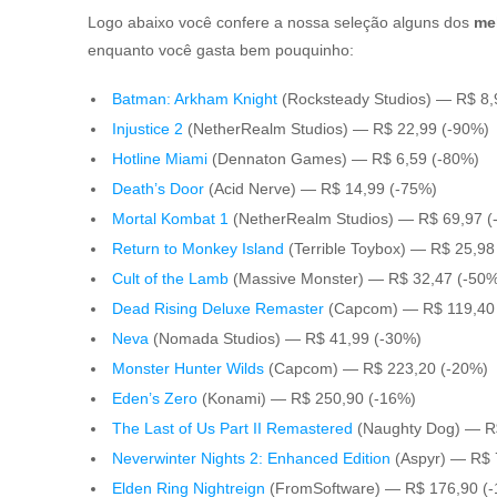
Logo abaixo você confere a nossa seleção alguns dos
me
enquanto você gasta bem pouquinho:
Batman: Arkham Knight
(Rocksteady Studios) — R$ 8
Injustice 2
(NetherRealm Studios) — R$ 22,99 (-90%)
Hotline Miami
(Dennaton Games) — R$ 6,59 (-80%)
Death’s Door
(Acid Nerve) — R$ 14,99 (-75%)
Mortal Kombat 1
(NetherRealm Studios) — R$ 69,97 
Return to Monkey Island
(Terrible Toybox) — R$ 25,9
Cult of the Lamb
(Massive Monster) — R$ 32,47 (-50
Dead Rising Deluxe Remaster
(Capcom) — R$ 119,40
Neva
(Nomada Studios) — R$ 41,99 (-30%)
Monster Hunter Wilds
(Capcom) — R$ 223,20 (-20%)
Eden’s Zero
(Konami) — R$ 250,90 (-16%)
The Last of Us Part II Remastered
(Naughty Dog) — R
Neverwinter Nights 2: Enhanced Edition
(Aspyr) — R$ 
Elden Ring Nightreign
(FromSoftware) — R$ 176,90 (