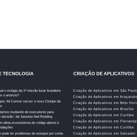
E TECNOLOGIA
CRIAÇÃO DE APLICATIVOS
al o estágio da 1ª missão lunar brasileira
Criação de Aplicativos em São Paul
s o anúncio?
Criação de Aplicativos em Araçatub
er, Kit Connor vai ser o novo Ciclope da
Criação de Aplicativos em Belo Hor
os
Criação de Aplicativos em Brasília
stamos mudando de executores para
Criação de Aplicativos em Curitiba
decisão’, diz futurista Neil Redding
Criação de Aplicativos em Florianóp
m afeta ecossistema de código aberto e
stalações
Criação de Aplicativos em Curitiba
o pode ter problemas de estoque por conta
Criação de Aplicativos em Salvador