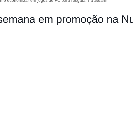
em
e economizar em jogos de PC para resgatar na Steam!
a semana em promoção na 