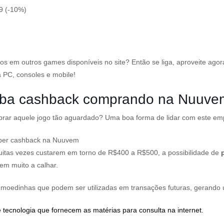
9 (-10%)
xos em outros games disponíveis no site? Então se liga, aproveite ago
a PC, consoles e mobile!
ceba cashback comprando na Nuuve
mprar aquele jogo tão aguardado? Uma boa forma de lidar com este em
eber cashback na Nuuvem
uitas vezes custarem em torno de R$400 a R$500, a possibilidade de
em muito a calhar.
oedinhas que podem ser utilizadas em transações futuras, gerando u
 tecnologia que fornecem as matérias para consulta na internet.