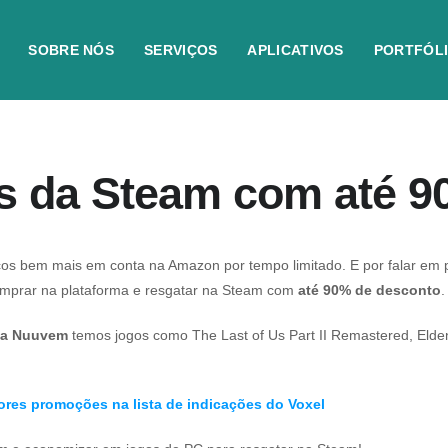
SOBRE NÓS
SERVIÇOS
APLICATIVOS
PORTFÓL
 da Steam com até 9
eços bem mais em conta na Amazon por tempo limitado. E por falar 
omprar na plataforma e resgatar na Steam com
até 90% de desconto
.
 na Nuuvem
temos jogos como
The Last of Us Part II Remastered
,
Elde
ores promoções na lista de indicações do Voxel