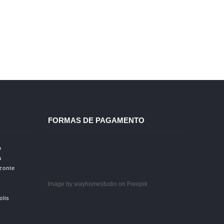
FORMAS DE PAGAMENTO
o
a
izonte
Image by wayhomestudio
on Freepik
olis