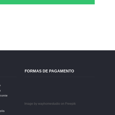
FORMAS DE PAGAMENTO
o
a
izonte
Image by wayhomestudio
on Freepik
olis