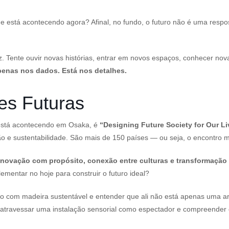
e está acontecendo agora? Afinal, no fundo, o futuro não é uma respo
iz. Tente ouvir novas histórias, entrar em novos espaços, conhecer no
penas nos dados. Está nos detalhes.
s Futuras
 está acontecendo em Osaka, é
“Designing Future Society for Our Li
ão e sustentabilidade. São mais de 150 países — ou seja, o encontro
inovação com propósito, conexão entre culturas e transformação 
mentar no hoje para construir o futuro ideal?
uído com madeira sustentável e entender que ali não está apenas uma a
travessar uma instalação sensorial como espectador e compreender c