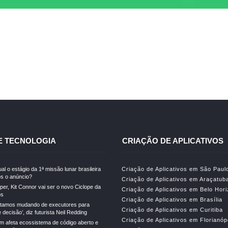
E TECNOLOGIA
CRIAÇÃO DE APLICATIVOS
al o estágio da 1ª missão lunar brasileira
Criação de Aplicativos em São Paul
s o anúncio?
Criação de Aplicativos em Araçatub
er, Kit Connor vai ser o novo Ciclope da
Criação de Aplicativos em Belo Hor
os
Criação de Aplicativos em Brasília
stamos mudando de executores para
Criação de Aplicativos em Curitiba
decisão’, diz futurista Neil Redding
Criação de Aplicativos em Florianóp
m afeta ecossistema de código aberto e