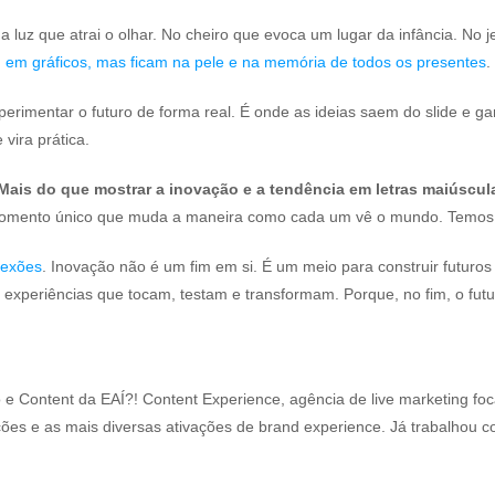
uz que atrai o olhar. No cheiro que evoca um lugar da infância. No je
em gráficos, mas ficam na pele e na memória de todos os presentes
.
perimentar o futuro de forma real. É onde as ideias saem do slide e gan
vira prática.
Mais do que mostrar a inovação e a tendência em letras maiúscula
momento único que muda a maneira como cada um vê o mundo. Temos
nexões
. Inovação não é um fim em si. É um meio para construir futuros
xperiências que tocam, testam e transformam. Porque, no fim, o futur
 e Content da EAÍ?! Content Experience, agência de live marketing fo
ões e as mais diversas ativações de brand experience. Já trabalhou 