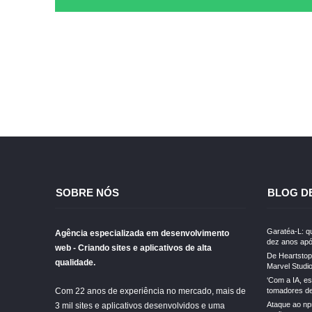
SOBRE NÓS
BLOG D
Garatéa-L: qu
Agência especializada em desenvolvimento
dez anos apó
web - Criando sites e aplicativos de alta
De Heartstopp
qualidade.
Marvel Studi
‘Com a IA, e
Com 22 anos de experiência no mercado, mais de
tomadores de 
Ataque ao np
3 mil sites e aplicativos desenvolvidos e uma