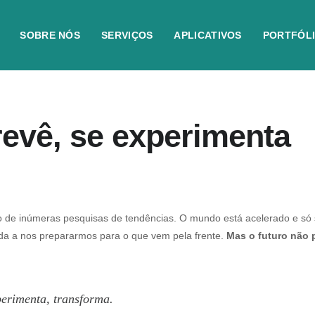
SOBRE NÓS
SERVIÇOS
APLICATIVOS
PORTFÓL
revê, se experimenta
io de inúmeras pesquisas de tendências. O mundo está acelerado e só 
uda a nos prepararmos para o que vem pela frente.
Mas o futuro não p
erimenta, transforma.