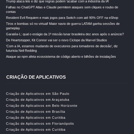
Trump ataca leis e diz que regras podem ‘acabar com a indústria da IA’
Falhas no ChatGPT Atlas e Claude permitem ataques sem cliques e roubo de
contas
Resident Evil Requiem e mais jogos para Switch com até 90% OFF na eShop
Tiros e bombas só no virtual! Maior navio de guerra LATAM ganha sessões de
gameplay
Garatéa-L: qual o estágio da 1ª missão lunar brasileira dez anos após o anúncio?
De Heartstopper, Kit Connor vai ser o novo Ciclope da Marvel Studios
‘Com a IA, estamos mudando de executores para tomadores de decisão’, diz
futurista Neil Redding
Ataque ao npm afeta ecossistema de código aberto e bilhões de instalações
CRIAÇÃO DE APLICATIVOS
Criação de Aplicativos em São Paulo
Criação de Aplicativos em Araçatuba
Criação de Aplicativos em Belo Horizonte
Criação de Aplicativos em Brasília
Criação de Aplicativos em Curitiba
Criação de Aplicativos em Florianópolis
Criação de Aplicativos em Curitiba