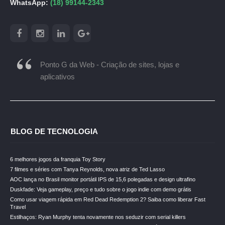
WhatsApp:
(18) 99144-2343
Ponto G da Web - Criação de sites, lojas e
aplicativos
BLOG DE TECNOLOGIA
6 melhores jogos da franquia Toy Story
7 filmes e séries com Tanya Reynolds, nova atriz de Ted Lasso
AOC lança no Brasil monitor portátil IPS de 15,6 polegadas e design ultrafino
Duskfade: Veja gameplay, preço e tudo sobre o jogo indie com demo grátis
Como usar viagem rápida em Red Dead Redemption 2? Saiba como liberar Fast
Travel
Estilhaços: Ryan Murphy tenta novamente nos seduzir com serial killers