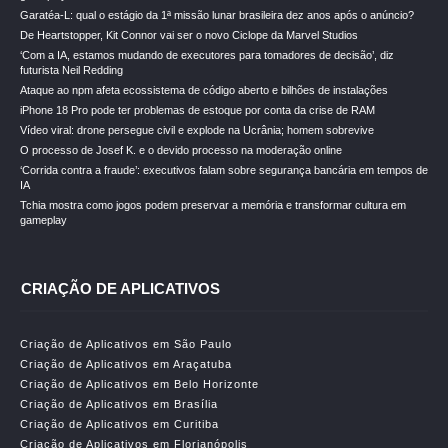
Garatéa-L: qual o estágio da 1ª missão lunar brasileira dez anos após o anúncio?
De Heartstopper, Kit Connor vai ser o novo Ciclope da Marvel Studios
‘Com a IA, estamos mudando de executores para tomadores de decisão’, diz
futurista Neil Redding
Ataque ao npm afeta ecossistema de código aberto e bilhões de instalações
iPhone 18 Pro pode ter problemas de estoque por conta da crise de RAM
Vídeo viral: drone persegue civil e explode na Ucrânia; homem sobrevive
O processo de Josef K. e o devido processo na moderação online
‘Corrida contra a fraude’: executivos falam sobre segurança bancária em tempos de
IA
Tchia mostra como jogos podem preservar a memória e transformar cultura em
gameplay
CRIAÇÃO DE APLICATIVOS
Criação de Aplicativos em São Paulo
Criação de Aplicativos em Araçatuba
Criação de Aplicativos em Belo Horizonte
Criação de Aplicativos em Brasília
Criação de Aplicativos em Curitiba
Criação de Aplicativos em Florianópolis