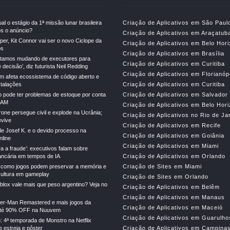
al o estágio da 1ª missão lunar brasileira
Criação de Aplicativos em São Paul
s o anúncio?
Criação de Aplicativos em Araçatub
er, Kit Connor vai ser o novo Ciclope da
Criação de Aplicativos em Belo Hor
os
Criação de Aplicativos em Brasília
stamos mudando de executores para
Criação de Aplicativos em Curitiba
decisão’, diz futurista Neil Redding
Criação de Aplicativos em Florianóp
m afeta ecossistema de código aberto e
stalações
Criação de Aplicativos em Curitiba
o pode ter problemas de estoque por conta
Criação de Aplicativos em Salvador
RAM
Criação de Aplicativos em Belo Hor
drone persegue civil e explode na Ucrânia;
Criação de Aplicativos no Rio de Ja
vive
Criação de Aplicativos em Recife
e Josef K. e o devido processo na
Criação de Aplicativos em Goiânia
line
Criação de Aplicativos em Miami
ra a fraude’: executivos falam sobre
ncária em tempos de IA
Criação de Aplicativos em Orlando
 como jogos podem preservar a memória e
Criação de Sites em Miami
cultura em gameplay
Criação de Sites em Orlando
lox vale mais que peso argentino? Veja no
Criação de Aplicativos em Belêm
Criação de Aplicativos em Manaus
der-Man Remastered e mais jogos da
Criação de Aplicativos em Maceió
té 90% OFF na Nuuvem
Criação de Aplicativos em Guarulho
: 4ª temporada de Monstro na Netflix
 estreia e pôster
Criação de Aplicativos em Campina