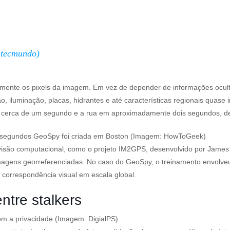
@tecmundo)
ivamente os pixels da imagem. Em vez de depender de informações ocul
o, iluminação, placas, hidrantes e até características regionais quas
m cerca de um segundo e a rua em aproximadamente dois segundos, de
em segundos GeoSpy foi criada em Boston (Imagem: HowToGeek)
isão computacional, como o projeto IM2GPS, desenvolvido por James H
imagens georreferenciadas. No caso do GeoSpy, o treinamento envolveu
 correspondência visual em escala global.
entre stalkers
m a privacidade (Imagem: DigialPS)