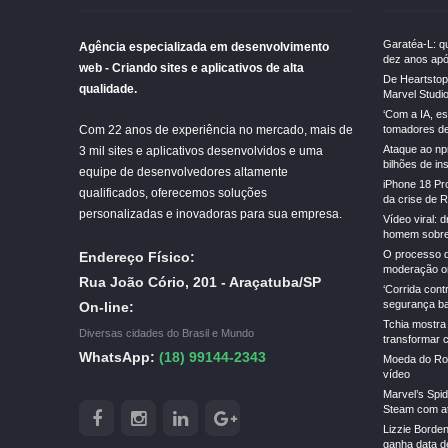
Garatéa-L: qu
Agência especializada em desenvolvimento
dez anos apó
web - Criando sites e aplicativos de alta
De Heartstopp
qualidade.
Marvel Studi
‘Com a IA, e
Com 22 anos de experiência no mercado, mais de
tomadores de 
Ataque ao np
3 mil sites e aplicativos desenvolvidos e uma
bilhões de in
equipe de desenvolvedores altamente
iPhone 18 Pr
qualificados, oferecemos soluções
da crise de 
personalizadas e inovadoras para sua empresa.
Vídeo viral: 
homem sobre
O processo d
Endereço Físico:
moderação on
Rua João Cório, 201 - Araçatuba/SP
‘Corrida cont
segurança ba
On-line:
Tchia mostra
Diversas cidades do Brasil e Mundo
transformar 
WhatsApp:
(18) 99144-2343
Moeda do Rob
vídeo
Marvel’s Spi
Steam com a
Lizzie Borden
ganha data de