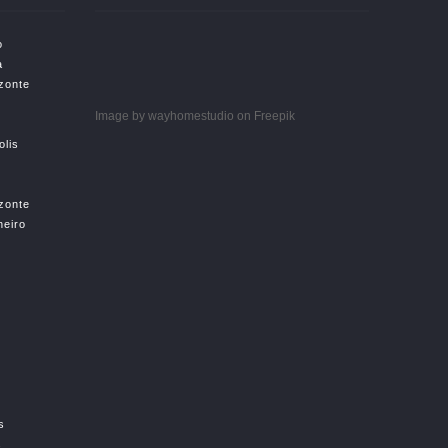
o
a
izonte
Image by wayhomestudio
on Freepik
olis
izonte
neiro
s
s