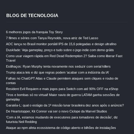
BLOG DE TECNOLOGIA
6 melhores jogos da franquia Toy Story
7 filmes e séries com Tanya Reynolds, nova atriz de Ted Lasso
AOC lança no Brasil monitor portátil IPS de 15,6 polegadas e design ultrafino
Duskfade: Veja gameplay, preço e tudo sobre o jogo indie com demo grátis
Como usar viagem rápida em Red Dead Redemption 2? Saiba como liberar Fast
Travel
Estilhaços: Ryan Murphy tenta novamente nos seduzir com serial killers
Trump ataca leis e diz que regras podem ‘acabar com a indústria da IA’
Falhas no ChatGPT Atlas e Claude permitem ataques sem cliques e roubo de
contas
Resident Evil Requiem e mais jogos para Switch com até 90% OFF na eShop
Tiros e bombas só no virtual! Maior navio de guerra LATAM ganha sessões de
gameplay
Garatéa-L: qual o estágio da 1ª missão lunar brasileira dez anos após o anúncio?
De Heartstopper, Kit Connor vai ser o novo Ciclope da Marvel Studios
‘Com a IA, estamos mudando de executores para tomadores de decisão’, diz
futurista Neil Redding
Ataque ao npm afeta ecossistema de código aberto e bilhões de instalações