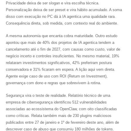
Privacidade deixa de ser slogan e vira escolha técnica.
Personalização deixa de ser preset e vira hábito acumulado. A soma
disso com execução no PC dá à IA agentica uma qualidade rara.
Consequência direta, sob medida, com contexto real do ambiente.
A mesma autonomia que encanta cobra maturidade. Outro estudo
apontou que mais de 40% dos projetos de IA agentica tendem a
cancelamento até o fim de 2027, com causas como custo, valor de
negócio incerto e controles insuficientes. No mesmo material, 19%
relataram investimentos significativos, 42% preferiram postura
conservadora e 31% ficaram em espera. A lição aqui vem direta.
Agente exige caso de uso com ROI (Return on Investment),
governança com dono e regras que sobrevivem à rotina.
Segurança vira o teste de realidade. Relatório técnico de uma
empresa de cibersegurança identificou 512 vulnerabilidades
associadas ao ecossistema do OpenClaw, com oito classificadas
como críticas. Relata também mais de 230 plugins maliciosos
publicados entre 27 de janeiro e 1º de fevereiro deste ano, além de
descrever caso de abuso que consumiu 180 milhões de tokens.