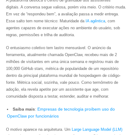
A plataforma desloca o centro de gravidade dos assistentes
digitais. A conversa segue valiosa, porém vira meio. O critério muda.
Em vez de “respondeu bem”, a avaliação passa a medir entrega.
Esse salto tem nome técnico: Maturidade da
IA agêntica
, com
agentes capazes de executar ações no ambiente do usuário, sob
regras, permissões e trilha de auditoria.
O entusiasmo coletivo tem lastro mensurável. O anúncio da
ferramenta, atualmente chamada OpenClaw, recebeu mais de 2
milhões de visitantes em uma única semana e registrou mais de
100,000 GitHub stars, métrica de popularidade de um repositório
dentro da principal plataforma mundial de hospedagem de código-
fonte. Métrica social, sozinha, vale pouco. Como termômetro de
adoção, ela revela apetite por um assistente que age, com
comunidade disposta a testar, estender, auditar e melhorar.
Saiba mais
:
Empresas de tecnologia proíbem uso do
OpenClaw por funcionários
O motivo aparece na arquitetura. Um
Large Language Model (LLM)