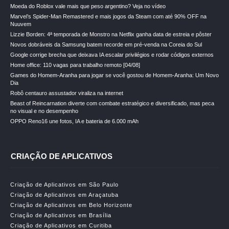
Moeda do Roblox vale mais que peso argentino? Veja no vídeo
Marvel’s Spider-Man Remastered e mais jogos da Steam com até 90% OFF na
Nuuvem
Lizzie Borden: 4ª temporada de Monstro na Netflix ganha data de estreia e pôster
Novos dobráveis da Samsung batem recorde em pré-venda na Coreia do Sul
Google corrige brecha que deixava IA escalar privilégios e rodar códigos externos
Home office: 110 vagas para trabalho remoto [04/08]
Games do Homem-Aranha para jogar se você gostou de Homem-Aranha: Um Novo
Dia
Robô centauro assustador viraliza na internet
Beast of Reincarnation diverte com combate estratégico e diversificado, mas peca
no visual e no desempenho
OPPO Reno16 une fotos, IA e bateria de 6.000 mAh
CRIAÇÃO DE APLICATIVOS
Criação de Aplicativos em São Paulo
Criação de Aplicativos em Araçatuba
Criação de Aplicativos em Belo Horizonte
Criação de Aplicativos em Brasília
Criação de Aplicativos em Curitiba