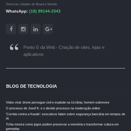
Diversas cidades do Brasil e Mundo
WhatsApp:
(18) 99144-2343
Ponto G da Web - Criação de sites, lojas e
aplicativos
BLOG DE TECNOLOGIA
Vídeo viral: drone persegue civil e explode na Ucrânia; homem sobrevive
O processo de Josef K. e o devido processo na moderação online
‘Corrida contra a fraude’: executivos falam sobre segurança bancária em tempos de
IA
Tchia mostra como jogos podem preservar a memória e transformar cultura em
gameplay