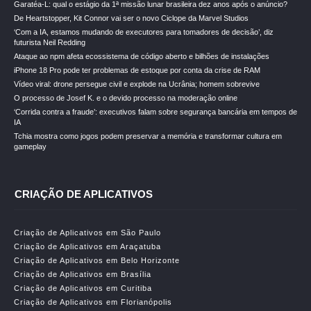
Garatéa-L: qual o estágio da 1ª missão lunar brasileira dez anos após o anúncio?
De Heartstopper, Kit Connor vai ser o novo Ciclope da Marvel Studios
‘Com a IA, estamos mudando de executores para tomadores de decisão’, diz
futurista Neil Redding
Ataque ao npm afeta ecossistema de código aberto e bilhões de instalações
iPhone 18 Pro pode ter problemas de estoque por conta da crise de RAM
Vídeo viral: drone persegue civil e explode na Ucrânia; homem sobrevive
O processo de Josef K. e o devido processo na moderação online
‘Corrida contra a fraude’: executivos falam sobre segurança bancária em tempos de
IA
Tchia mostra como jogos podem preservar a memória e transformar cultura em
gameplay
CRIAÇÃO DE APLICATIVOS
Criação de Aplicativos em São Paulo
Criação de Aplicativos em Araçatuba
Criação de Aplicativos em Belo Horizonte
Criação de Aplicativos em Brasília
Criação de Aplicativos em Curitiba
Criação de Aplicativos em Florianópolis