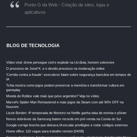
Ponto G da Web - Criação de sites, lojas e
aplicativos
BLOG DE TECNOLOGIA
Vídeo viral: drone persegue civil e explode na Ucrânia; homem sobrevive
O processo de Josef K. e o devido processo na moderação online
‘Corrida contra a fraude’: executivos falam sobre segurança bancária em tempos de
IA
Tchia mostra como jogos podem preservar a memória e transformar cultura em
gameplay
Moeda do Roblox vale mais que peso argentino? Veja no vídeo
Marvel’s Spider-Man Remastered e mais jogos da Steam com até 90% OFF na
Nuuvem
Lizzie Borden: 4ª temporada de Monstro na Netflix ganha data de estreia e pôster
Novos dobráveis da Samsung batem recorde em pré-venda na Coreia do Sul
Google corrige brecha que deixava IA escalar privilégios e rodar códigos externos
Home office: 110 vagas para trabalho remoto [04/08]