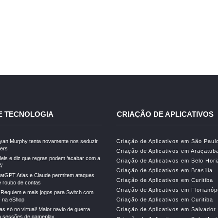
E TECNOLOGIA
CRIAÇÃO DE APLICATIVOS
Ryan Murphy tenta novamente nos seduzir
Criação de Aplicativos em São Paul
lers
Criação de Aplicativos em Araçatub
leis e diz que regras podem ‘acabar com a
Criação de Aplicativos em Belo Hor
A’
Criação de Aplicativos em Brasília
atGPT Atlas e Claude permitem ataques
Criação de Aplicativos em Curitiba
e roubo de contas
Criação de Aplicativos em Florianóp
l Requiem e mais jogos para Switch com
 na eShop
Criação de Aplicativos em Curitiba
s só no virtual! Maior navio de guerra
Criação de Aplicativos em Salvador
 sessões de gameplay