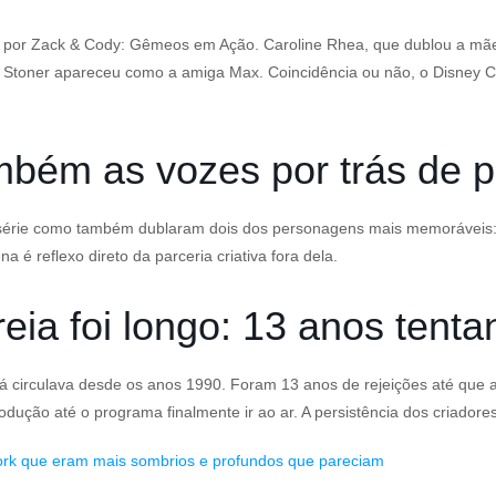
sar por Zack & Cody: Gêmeos em Ação. Caroline Rhea, que dublou a m
to Stoner apareceu como a amiga Max. Coincidência ou não, o Disney C
ambém as vozes por trás de 
érie como também dublaram dois dos personagens mais memoráveis: o 
é reflexo direto da parceria criativa fora dela.
reia foi longo: 13 anos tent
já circulava desde os anos 1990. Foram 13 anos de rejeições até que 
ução até o programa finalmente ir ao ar. A persistência dos criadores
ork que eram mais sombrios e profundos que pareciam