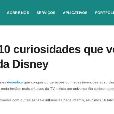
SOBRE NÓS
SERVIÇOS
APLICATIVOS
PORTFÓL
10 curiosidades que v
da Disney
ueles
desenhos
que conquistou gerações com suas invenções absurdas,
s meio-irmãos mais criativos da TV, existe um universo tão curioso qu
áveis com outras séries e influências nada infantis, reunimos 10 fat