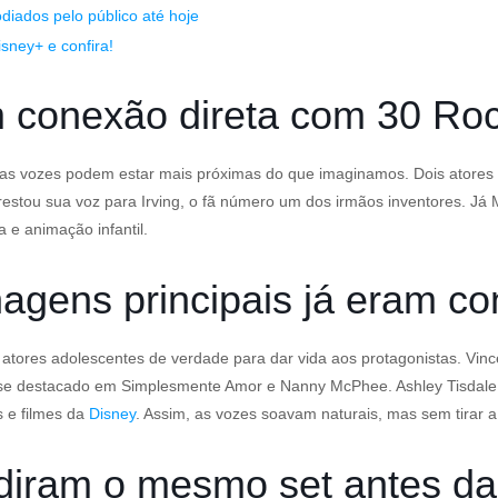
iados pelo público até hoje
sney+ e confira!
m conexão direta com 30 Ro
uas vozes podem estar mais próximas do que imaginamos. Dois atores
stou sua voz para Irving, o fã número um dos irmãos inventores. Já M
 e animação infantil.
agens principais já eram co
 atores adolescentes de verdade para dar vida aos protagonistas. Vi
 se destacado em Simplesmente Amor e Nanny McPhee. Ashley Tisdale 
s e filmes da
Disney
. Assim, as vozes soavam naturais, mas sem tirar 
vidiram o mesmo set antes d