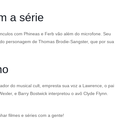
m a série
culos com Phineas e Ferb vão além do microfone. Seu
co do personagem de Thomas Brodie-Sangster, que por sua
ho
riador do musical cult, empresta sua voz a Lawrence, o pai
xler, e Barry Bostwick interpretou o avô Clyde Flynn.
r filmes e séries com a gente!