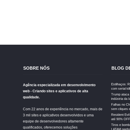
SOBRE NÓS
BLOG D
Estilhaços: 
Agência especializada em desenvolvimento
com serial kil
web - Criando sites e aplicativos de alta
Trump ataca 
qualidade.
indústria da I
Falhas no Ch
Com 22 anos de experiência no mercado, mais de
sem cliques 
Resident Evi
3 mil sites e aplicativos desenvolvidos e uma
até 90% OFF
equipe de desenvolvedores altamente
Tiros e bomba
qualificados, oferecemos soluções
LATAM ganha