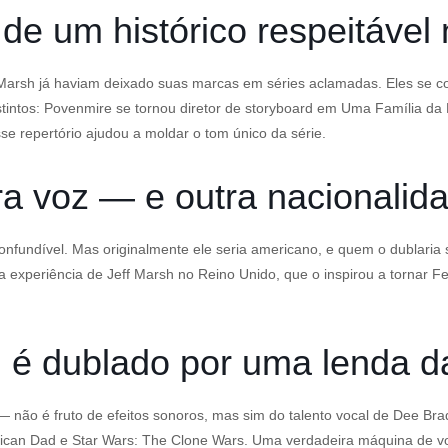
 de um histórico respeitáve
Marsh já haviam deixado suas marcas em séries aclamadas. Eles se 
tintos: Povenmire se tornou diretor de storyboard em Uma Família d
e repertório ajudou a moldar o tom único da série.
ra voz — e outra nacionalid
confundível. Mas originalmente ele seria americano, e quem o dublari
periência de Jeff Marsh no Reino Unido, que o inspirou a tornar Ferb
co, é dublado por uma lenda 
 não é fruto de efeitos sonoros, mas sim do talento vocal de Dee Brad
ican Dad e Star Wars: The Clone Wars. Uma verdadeira máquina de v