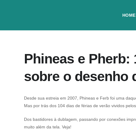
HOME
Phineas e Pherb: 
sobre o desenho 
Desde sua estreia em 2007, Phineas e Ferb foi uma daq
Mas por trás dos 104 dias de férias de verão vividos pelo
Dos bastidores à dublagem, passando por conexões improv
muito além da tela. Veja!