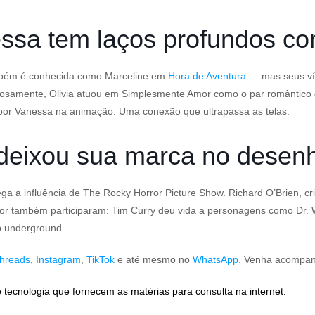
essa tem laços profundos co
também é conhecida como Marceline em
Hora de Aventura
— mas seus vín
E curiosamente, Olivia atuou em Simplesmente Amor como o par românti
or Vanessa na animação. Uma conexão que ultrapassa as telas.
 deixou sua marca no desen
rega a influência de The Rocky Horror Picture Show. Richard O’Brien, c
or também participaram: Tim Curry deu vida a personagens como Dr. We
p underground.
hreads
,
Instagram
,
TikTok
e até mesmo no
WhatsApp.
Venha acompanha
 tecnologia que fornecem as matérias para consulta na internet.