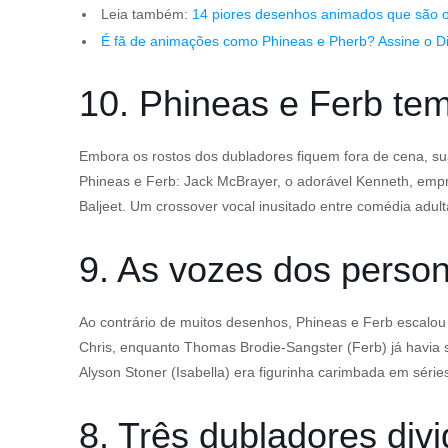
Leia também:
14 piores desenhos animados que são od
É fã de animações como Phineas e Pherb? Assine o Di
10. Phineas e Ferb te
Embora os rostos dos dubladores fiquem fora de cena, s
Phineas e Ferb: Jack McBrayer, o adorável Kenneth, empre
Baljeet. Um crossover vocal inusitado entre comédia adulta
9. As vozes dos person
Ao contrário de muitos desenhos, Phineas e Ferb escalou
Chris, enquanto Thomas Brodie-Sangster (Ferb) já havia
Alyson Stoner (Isabella) era figurinha carimbada em série
8. Três dubladores di