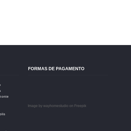
FORMAS DE PAGAMENTO
o
a
izonte
Image by wayhomestudio
on Freepik
olis