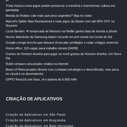
IA
Tchia mostra como jogos podem preservar a memória e transformar cultura em
gameplay
Moeda do Roblox vale mais que peso argentino? Veja no vídeo
Marvel’s Spider-Man Remastered e mais jogos da Steam com até 90% OFF na
Nuuvem
Lizzie Borden: 4ª temporada de Monstro na Netflix ganha data de estreia e pôster
Novos dobráveis da Samsung batem recorde em pré-venda na Coreia do Sul
Google corrige brecha que deixava IA escalar privilégios e rodar códigos externos
Home office: 110 vagas para trabalho remoto [04/08]
Games do Homem-Aranha para jogar se você gostou de Homem-Aranha: Um Novo
Dia
Robô centauro assustador viraliza na internet
Beast of Reincarnation diverte com combate estratégico e diversificado, mas peca
no visual e no desempenho
OPPO Reno16 une fotos, IA e bateria de 6.000 mAh
CRIAÇÃO DE APLICATIVOS
Criação de Aplicativos em São Paulo
Criação de Aplicativos em Araçatuba
Criação de Aplicativos em Belo Horizonte