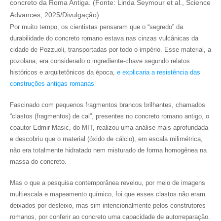
concreto da Roma Antiga. (Fonte: Linda Seymour et al., Science
Advances, 2025/Divulgação)
Por muito tempo, os cientistas pensaram que o “segredo” da
durabilidade do concreto romano estava nas cinzas vulcânicas da
cidade de Pozzuoli, transportadas por todo o império. Esse material, a
pozolana, era considerado o ingrediente-chave segundo relatos
históricos e arquitetônicos da época,
e explicaria a resistência das
construções antigas romanas
Fascinado com pequenos fragmentos brancos brilhantes, chamados
“clastos (fragmentos) de cal”, presentes no concreto romano antigo, o
coautor Edmir Masic, do MIT, realizou uma análise mais aprofundada
e descobriu que o material (óxido de cálcio), em escala milimétrica,
não era totalmente hidratado nem misturado de forma homogênea na
massa do concreto.
Mas o que a pesquisa contemporânea revelou, por meio de imagens
multiescala e mapeamento químico, foi que esses clastos não eram
deixados por desleixo, mas sim intencionalmente pelos construtores
romanos, por conferir ao concreto uma capacidade de autorreparação.