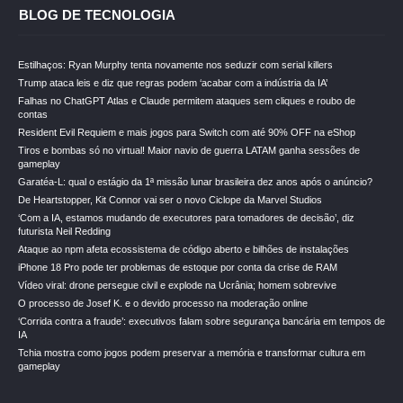
BLOG DE TECNOLOGIA
Estilhaços: Ryan Murphy tenta novamente nos seduzir com serial killers
Trump ataca leis e diz que regras podem ‘acabar com a indústria da IA’
Falhas no ChatGPT Atlas e Claude permitem ataques sem cliques e roubo de
contas
Resident Evil Requiem e mais jogos para Switch com até 90% OFF na eShop
Tiros e bombas só no virtual! Maior navio de guerra LATAM ganha sessões de
gameplay
Garatéa-L: qual o estágio da 1ª missão lunar brasileira dez anos após o anúncio?
De Heartstopper, Kit Connor vai ser o novo Ciclope da Marvel Studios
‘Com a IA, estamos mudando de executores para tomadores de decisão’, diz
futurista Neil Redding
Ataque ao npm afeta ecossistema de código aberto e bilhões de instalações
iPhone 18 Pro pode ter problemas de estoque por conta da crise de RAM
Vídeo viral: drone persegue civil e explode na Ucrânia; homem sobrevive
O processo de Josef K. e o devido processo na moderação online
‘Corrida contra a fraude’: executivos falam sobre segurança bancária em tempos de
IA
Tchia mostra como jogos podem preservar a memória e transformar cultura em
gameplay