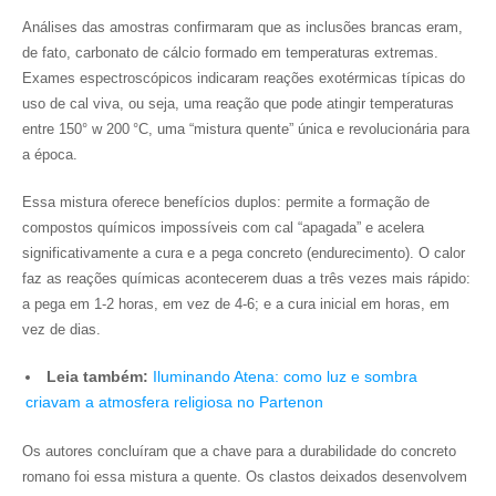
Análises das amostras confirmaram que as inclusões brancas eram,
de fato, carbonato de cálcio formado em temperaturas extremas.
Exames espectroscópicos indicaram reações exotérmicas típicas do
uso de cal viva, ou seja, uma reação que pode atingir temperaturas
entre 150° w 200 °C, uma “mistura quente” única e revolucionária para
a época.
Essa mistura oferece benefícios duplos: permite a formação de
compostos químicos impossíveis com cal “apagada” e acelera
significativamente a cura e a pega concreto (endurecimento). O calor
faz as reações químicas acontecerem duas a três vezes mais rápido:
a pega em 1-2 horas, em vez de 4-6; e a cura inicial em horas, em
vez de dias.
Leia também:
Iluminando Atena: como luz e sombra
criavam a atmosfera religiosa no Partenon
Os autores concluíram que a chave para a durabilidade do concreto
romano foi essa mistura a quente. Os clastos deixados desenvolvem