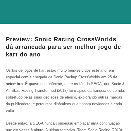
Preview: Sonic Racing CrossWorlds
dá arrancada para ser melhor jogo de
kart do ano
Os fãs de jogos de kart estão muito bem-servidos este ano, em
especial com a chegada de
Sonic Racing: CrossWorlds
em
25 de
setembro
. É quase que unânime, entre os fãs da SEGA, que
Sonic &
All-Stars Racing Transformed
(2012) foi o ápice da franquia de corrida,
sobretudo pelas suas decisões de elenco, explorando outras marcas
da publicadora, e percursos dinâmicos que tinham novidades a cada
volta.
Desde então, a SEGA nunca conseguiu emplacar uma continuação
que estivesse à altura. A última tentativa,
Team Sonic Racing
(2019),