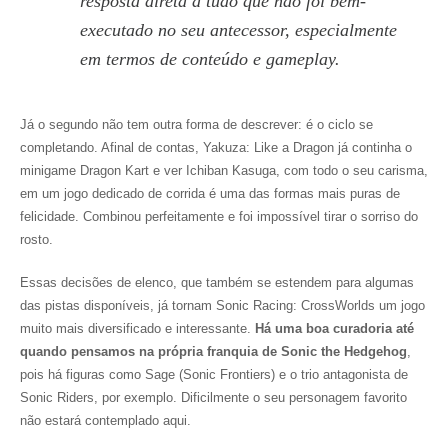
resposta direta a tudo que não foi bem-
executado no seu antecessor, especialmente
em termos de conteúdo e gameplay.
Já o segundo não tem outra forma de descrever: é o ciclo se
completando. Afinal de contas,
Yakuza: Like a Dragon
já continha o
minigame
Dragon Kart
e ver Ichiban Kasuga, com todo o seu carisma,
em um jogo dedicado de corrida é uma das formas mais puras de
felicidade. Combinou perfeitamente e foi impossível tirar o sorriso do
rosto.
Essas decisões de elenco, que também se estendem para algumas
das pistas disponíveis, já tornam
Sonic Racing: CrossWorlds
um jogo
muito mais diversificado e interessante.
Há uma boa curadoria até
quando pensamos na própria franquia de
Sonic the Hedgehog
,
pois há figuras como Sage (
Sonic Frontiers
) e o trio antagonista de
Sonic Riders
, por exemplo. Dificilmente o seu personagem favorito
não estará contemplado aqui.