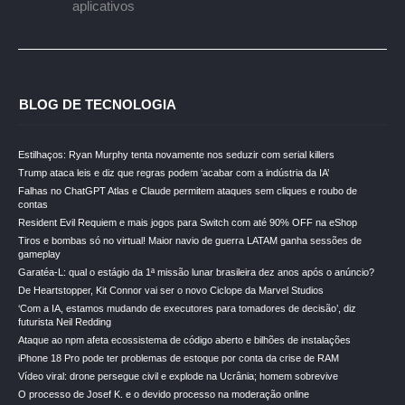
aplicativos
BLOG DE TECNOLOGIA
Estilhaços: Ryan Murphy tenta novamente nos seduzir com serial killers
Trump ataca leis e diz que regras podem ‘acabar com a indústria da IA’
Falhas no ChatGPT Atlas e Claude permitem ataques sem cliques e roubo de
contas
Resident Evil Requiem e mais jogos para Switch com até 90% OFF na eShop
Tiros e bombas só no virtual! Maior navio de guerra LATAM ganha sessões de
gameplay
Garatéa-L: qual o estágio da 1ª missão lunar brasileira dez anos após o anúncio?
De Heartstopper, Kit Connor vai ser o novo Ciclope da Marvel Studios
‘Com a IA, estamos mudando de executores para tomadores de decisão’, diz
futurista Neil Redding
Ataque ao npm afeta ecossistema de código aberto e bilhões de instalações
iPhone 18 Pro pode ter problemas de estoque por conta da crise de RAM
Vídeo viral: drone persegue civil e explode na Ucrânia; homem sobrevive
O processo de Josef K. e o devido processo na moderação online