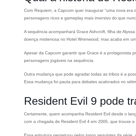
Com
Requiem
, a Capcom quer inaugurar “uma nova era d
personagens ricos e gameplay mais imersivo do que nunc
A sequência
acompanhará Grace Ashcroft, filha de Alyssa
doença misteriosa no Hotel Wrenwood, mas acaba em uma 
Apesar da Capcom garantir que Grace é a protagonista pri
personagens jogáveis na sequência.
Outra mudança que pode agradar todas as tribos é a poss
Essa mudança foi pauta para debates acalorados no sétim
Resident Evil 9 pode t
Certamente, quem acompanha
Resident Evil
desde o lanç
com a chegada de
Resident Evil 4
em 2005, que trouxe a 
Essa estrutura perpetuou pelos jogos seguintes da série,