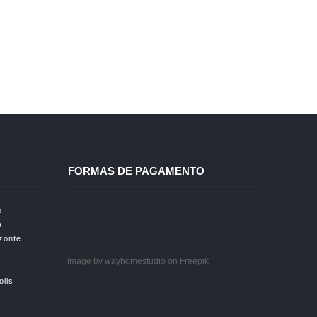
FORMAS DE PAGAMENTO
o
a
izonte
Image by wayhomestudio
on Freepik
olis