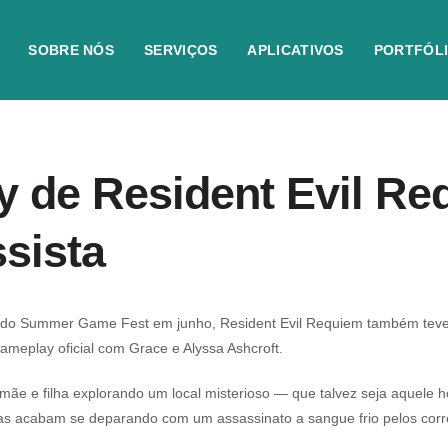
SOBRE NÓS
SERVIÇOS
APLICATIVOS
PORTFÓL
y de Resident Evil Re
sista
s do Summer Game Fest em junho,
Resident Evil Requiem
também teve 
ameplay oficial com Grace e Alyssa Ashcroft.
mãe e filha explorando um local misterioso — que talvez seja aquele 
as acabam se deparando com um assassinato a sangue frio pelos corr