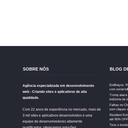
SOBRE NÓS
BLOG D
Estilhaços: 
Agência especializada em desenvolvimento
com serial kil
web - Criando sites e aplicativos de alta
Trump ataca 
qualidade.
indústria da I
Falhas no Ch
Com 22 anos de experiência no mercado, mais de
sem cliques 
Resident Evi
3 mil sites e aplicativos desenvolvidos e uma
até 90% OFF
equipe de desenvolvedores altamente
Tiros e bomba
qualificados, oferecemos soluções