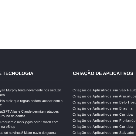
E TECNOLOGIA
CRIAÇÃO DE APLICATIVOS
Ryan Murphy tenta novamente nos seduzir
Criação de Aplicativos em São Paul
lers
Criação de Aplicativos em Araçatub
leis e diz que regras podem ‘acabar com a
Criação de Aplicativos em Belo Hor
A’
Criação de Aplicativos em Brasília
atGPT Atlas e Claude permitem ataques
Criação de Aplicativos em Curitiba
e roubo de contas
Criação de Aplicativos em Florianóp
l Requiem e mais jogos para Switch com
 na eShop
Criação de Aplicativos em Curitiba
s só no virtual! Maior navio de guerra
Criação de Aplicativos em Salvador