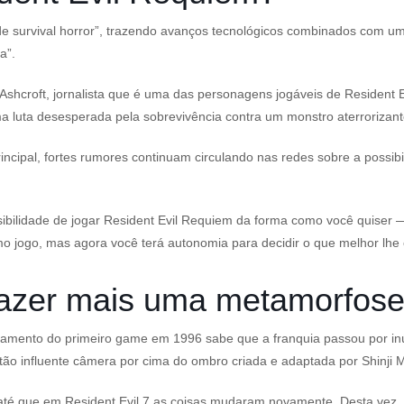
e survival horror”, trazendo avanços tecnológicos combinados com um
a”.
 Ashcroft, jornalista que é uma das personagens jogáveis de
Resident E
luta desesperada pela sobrevivência contra um monstro aterrorizant
ncipal, fortes rumores continuam circulando nas redes sobre a possib
ibilidade de jogar
Resident Evil Requiem
da forma como você quiser —
o jogo, mas agora você terá autonomia para decidir o que melhor lhe
razer mais uma metamorfose
amento do primeiro game em 1996 sabe que a franquia passou por inú
tão influente câmera por cima do ombro criada e adaptada por Shinji 
 até que em
Resident Evil 7
as coisas mudaram novamente. Desta vez, o