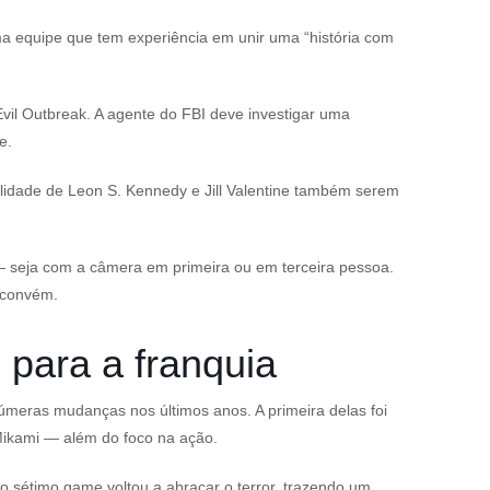
a equipe que tem experiência em unir uma “história com
vil Outbreak
. A agente do FBI deve investigar uma
e.
ilidade de Leon S. Kennedy e Jill Valentine também serem
 seja com a câmera em primeira ou em terceira pessoa.
 convém.
 para a franquia
meras mudanças nos últimos anos. A primeira delas foi
Mikami — além do foco na ação.
 sétimo game voltou a abraçar o terror, trazendo um