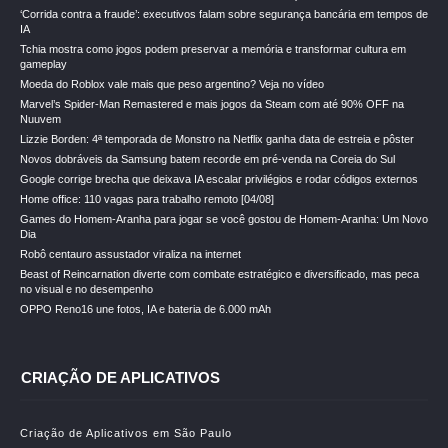
‘Corrida contra a fraude’: executivos falam sobre segurança bancária em tempos de
IA
Tchia mostra como jogos podem preservar a memória e transformar cultura em
gameplay
Moeda do Roblox vale mais que peso argentino? Veja no vídeo
Marvel’s Spider-Man Remastered e mais jogos da Steam com até 90% OFF na
Nuuvem
Lizzie Borden: 4ª temporada de Monstro na Netflix ganha data de estreia e pôster
Novos dobráveis da Samsung batem recorde em pré-venda na Coreia do Sul
Google corrige brecha que deixava IA escalar privilégios e rodar códigos externos
Home office: 110 vagas para trabalho remoto [04/08]
Games do Homem-Aranha para jogar se você gostou de Homem-Aranha: Um Novo
Dia
Robô centauro assustador viraliza na internet
Beast of Reincarnation diverte com combate estratégico e diversificado, mas peca
no visual e no desempenho
OPPO Reno16 une fotos, IA e bateria de 6.000 mAh
CRIAÇÃO DE APLICATIVOS
Criação de Aplicativos em São Paulo