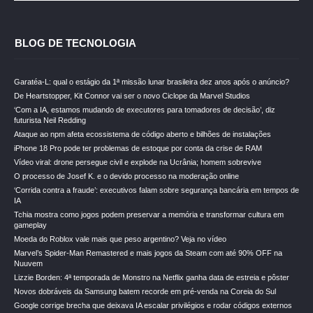
BLOG DE TECNOLOGIA
Garatéa-L: qual o estágio da 1ª missão lunar brasileira dez anos após o anúncio?
De Heartstopper, Kit Connor vai ser o novo Ciclope da Marvel Studios
‘Com a IA, estamos mudando de executores para tomadores de decisão’, diz
futurista Neil Redding
Ataque ao npm afeta ecossistema de código aberto e bilhões de instalações
iPhone 18 Pro pode ter problemas de estoque por conta da crise de RAM
Vídeo viral: drone persegue civil e explode na Ucrânia; homem sobrevive
O processo de Josef K. e o devido processo na moderação online
‘Corrida contra a fraude’: executivos falam sobre segurança bancária em tempos de
IA
Tchia mostra como jogos podem preservar a memória e transformar cultura em
gameplay
Moeda do Roblox vale mais que peso argentino? Veja no vídeo
Marvel’s Spider-Man Remastered e mais jogos da Steam com até 90% OFF na
Nuuvem
Lizzie Borden: 4ª temporada de Monstro na Netflix ganha data de estreia e pôster
Novos dobráveis da Samsung batem recorde em pré-venda na Coreia do Sul
Google corrige brecha que deixava IA escalar privilégios e rodar códigos externos