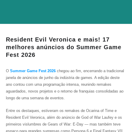
Resident Evil Veronica e mais! 17
melhores anúncios do Summer Game
Fest 2026
O
Summer Game Fest 2026
chegou ao fim, encerrando a tradicional
janela de anúncios de junho da indústria de games. A edição deste
ano contou com uma programação intensa, reunindo remakes
aguardados, novos projetos e o retorno de franquias consolidadas ao
longo de uma semana de eventos.
Entre os destaques, estiveram os remakes de
Ocarina of Time
e
Resident Evil Veronica
, além do anúncio de
God of War Laufey
e os
primeiros vislumbres de
Gears of War: E-Day
— mas também teve
espaço para grandes surpresas como
Persona 6
e
Final Fantasy VII