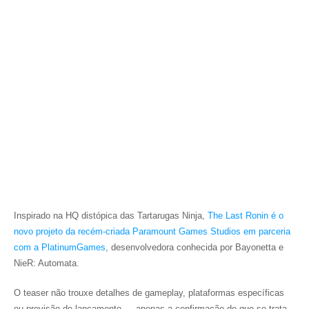
Inspirado na HQ distópica das
Tartarugas Ninja
,
The Last Ronin
é o
novo projeto da recém-criada Paramount Games Studios em parceria
com a PlatinumGames
, desenvolvedora conhecida por
Bayonetta
e
NieR: Automata
.
O teaser não trouxe detalhes de gameplay, plataformas específicas
ou previsão de lançamento — apenas a confirmação de que se trata