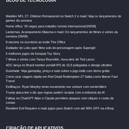
BLOG DE TECNOLOGIA
Madden NFL 27, Oblivion Remastered no Switch 2 e mais! Veja os lançamentos de
games da semana
Home office: 30 vagas para trabalho remoto internacional [09/08]
Lanternas, Acampamento Miasma e mais! Os lançamentos de filmes e séries da
semana (09/08)
8 sitcoms no escritório ao estilo The Office
Dublador do Lobo quer filme solo do personagem após Supergirl
6 melhores jogos da franquia Toy Story
7 filmes e séries com Tanya Reynolds, nova atriz de Ted Lasso
AOC lança no Brasil monitor portátil IPS de 15,6 polegadas e design ultrafino
Duskfade: Veja gameplay, preço e tudo sobre o jogo indie com demo grátis
Como usar viagem rápida em Red Dead Redemption 2? Saiba como liberar Fast
Travel
Estilhaços: Ryan Murphy tenta novamente nos seduzir com serial killers
Trump ataca leis e diz que regras podem ‘acabar com a indústria da IA’
Falhas no ChatGPT Atlas e Claude permitem ataques sem cliques e roubo de
contas
Resident Evil Requiem e mais jogos para Switch com até 90% OFF na eShop
CRIAÇÃO DE APLICATIVOS