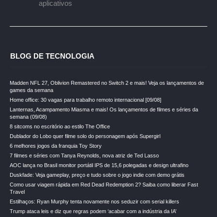
aplicativos
BLOG DE TECNOLOGIA
Madden NFL 27, Oblivion Remastered no Switch 2 e mais! Veja os lançamentos de
games da semana
Home office: 30 vagas para trabalho remoto internacional [09/08]
Lanternas, Acampamento Miasma e mais! Os lançamentos de filmes e séries da
semana (09/08)
8 sitcoms no escritório ao estilo The Office
Dublador do Lobo quer filme solo do personagem após Supergirl
6 melhores jogos da franquia Toy Story
7 filmes e séries com Tanya Reynolds, nova atriz de Ted Lasso
AOC lança no Brasil monitor portátil IPS de 15,6 polegadas e design ultrafino
Duskfade: Veja gameplay, preço e tudo sobre o jogo indie com demo grátis
Como usar viagem rápida em Red Dead Redemption 2? Saiba como liberar Fast
Travel
Estilhaços: Ryan Murphy tenta novamente nos seduzir com serial killers
Trump ataca leis e diz que regras podem ‘acabar com a indústria da IA’