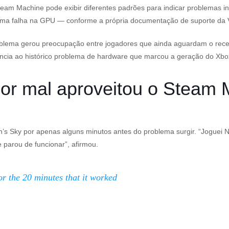
team Machine pode exibir diferentes padrões para indicar problemas i
a uma falha na GPU — conforme a própria documentação de suporte da 
blema gerou preocupação entre jogadores que ainda aguardam o recebi
ência ao histórico problema de hardware que marcou a geração do Xbo
or mal aproveitou o Steam M
’s Sky
por apenas alguns minutos antes do problema surgir. “Joguei
N
 parou de funcionar”, afirmou.
or the 20 minutes that it worked