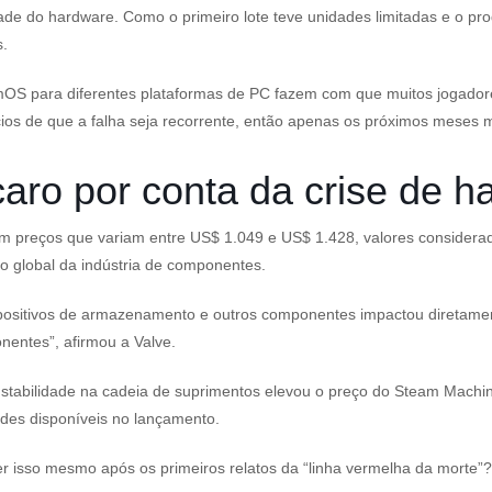
idade do hardware. Como o primeiro lote teve unidades limitadas e o p
s.
amOS para diferentes plataformas de PC fazem com que muitos jogado
os de que a falha seja recorrente, então apenas os próximos meses mo
aro por conta da crise de h
reços que variam entre US$ 1.049 e US$ 1.428, valores considerados
o global da indústria de componentes.
ositivos de armazenamento e outros componentes impactou diretamente
nentes”, afirmou a Valve.
tabilidade na cadeia de suprimentos elevou o preço do Steam Machin
ades disponíveis no lançamento.
 isso mesmo após os primeiros relatos da “linha vermelha da morte”?