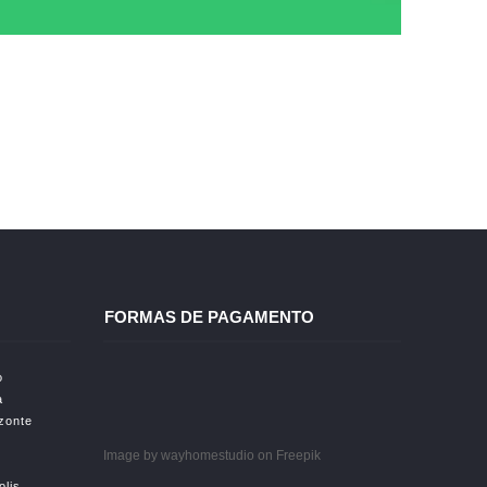
FORMAS DE PAGAMENTO
o
a
izonte
Image by wayhomestudio
on Freepik
olis