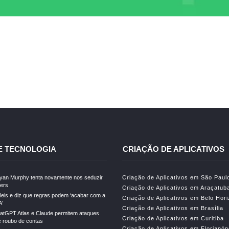
E TECNOLOGIA
CRIAÇÃO DE APLICATIVOS
Ryan Murphy tenta novamente nos seduzir
Criação de Aplicativos em São Paul
lers
Criação de Aplicativos em Araçatub
leis e diz que regras podem ‘acabar com a
Criação de Aplicativos em Belo Hor
A’
Criação de Aplicativos em Brasília
atGPT Atlas e Claude permitem ataques
Criação de Aplicativos em Curitiba
e roubo de contas
Criação de Aplicativos em Florianóp