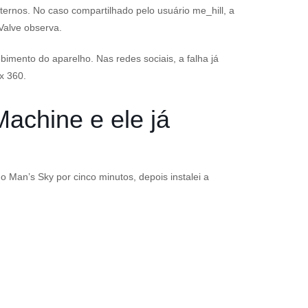
nternos. No caso compartilhado pelo usuário
me_hill
, a
Valve observa.
mento do aparelho. Nas redes sociais, a falha já
x 360.
achine e ele já
o Man’s Sky
por cinco minutos, depois instalei a