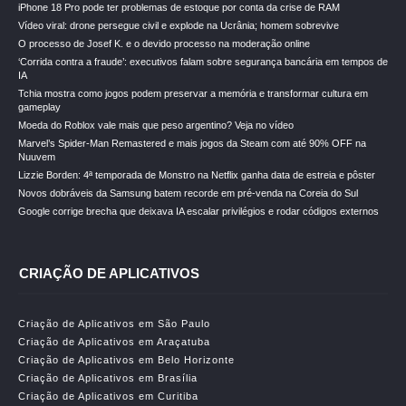
iPhone 18 Pro pode ter problemas de estoque por conta da crise de RAM
Vídeo viral: drone persegue civil e explode na Ucrânia; homem sobrevive
O processo de Josef K. e o devido processo na moderação online
‘Corrida contra a fraude’: executivos falam sobre segurança bancária em tempos de
IA
Tchia mostra como jogos podem preservar a memória e transformar cultura em
gameplay
Moeda do Roblox vale mais que peso argentino? Veja no vídeo
Marvel’s Spider-Man Remastered e mais jogos da Steam com até 90% OFF na
Nuuvem
Lizzie Borden: 4ª temporada de Monstro na Netflix ganha data de estreia e pôster
Novos dobráveis da Samsung batem recorde em pré-venda na Coreia do Sul
Google corrige brecha que deixava IA escalar privilégios e rodar códigos externos
CRIAÇÃO DE APLICATIVOS
Criação de Aplicativos em São Paulo
Criação de Aplicativos em Araçatuba
Criação de Aplicativos em Belo Horizonte
Criação de Aplicativos em Brasília
Criação de Aplicativos em Curitiba