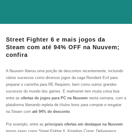
Street Fighter 6 e mais jogos da
Steam com até 94% OFF na Nuuvem;
confira
A Nuuvem liberou uma porção de descontos recentemente, incluindo
vários sucessos como diversos jogos da saga
Resident Evil
para
preparar o caminha para
RE Requiem
, bem como outros grandes
sucessos do mundo dos games. E realmenet tem muita coisa boa
entre as
ofertas de jogos para PC na Nuuvem
nesta semana, com a
plataforma liberando repleta de títulos bons para comprar e resgatar
na Steam com
até 94% de desconto
.
Por exemplo, entre as
principais ofertas em destaque na Nuuvem
temos jogos como
Street Fighter 6
,
Kingdom Come: Deliverance
,