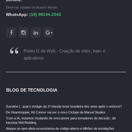
Diversas cidades do Brasil e Mundo
WhatsApp:
(18) 99144-2343
Ponto G da Web - Criação de sites, lojas e
aplicativos
BLOG DE TECNOLOGIA
Garatéa-L: qual o estágio da 1ª missão lunar brasileira dez anos após o anúncio?
De Heartstopper, Kit Connor vai ser o novo Ciclope da Marvel Studios
‘Com a IA, estamos mudando de executores para tomadores de decisão’, diz
futurista Neil Redding
Ataque ao npm afeta ecossistema de código aberto e bilhões de instalações