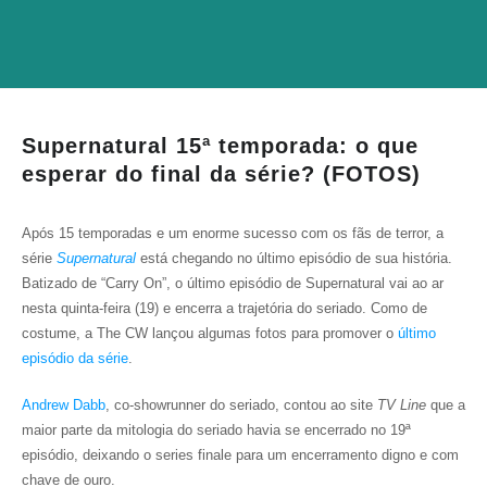
Supernatural 15ª temporada: o que
esperar do final da série? (FOTOS)
Após 15 temporadas e um enorme sucesso com os fãs de terror, a
série
Supernatural
está chegando no último episódio de sua história.
Batizado de “Carry On”, o último episódio de Supernatural vai ao ar
nesta quinta-feira (19) e encerra a trajetória do seriado. Como de
costume, a The CW lançou algumas fotos para promover o
último
episódio da série
.
Andrew Dabb
, co-showrunner do seriado, contou ao site
TV Line
que a
maior parte da mitologia do seriado havia se encerrado no 19ª
episódio, deixando o series finale para um encerramento digno e com
chave de ouro.