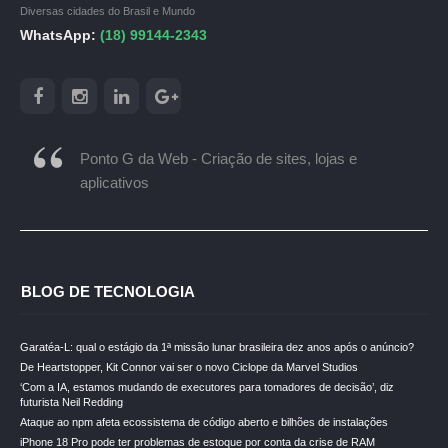
Diversas cidades do Brasil e Mundo
WhatsApp:
(18) 99144-2343
Ponto G da Web - Criação de sites, lojas e
aplicativos
BLOG DE TECNOLOGIA
Garatéa-L: qual o estágio da 1ª missão lunar brasileira dez anos após o anúncio?
De Heartstopper, Kit Connor vai ser o novo Ciclope da Marvel Studios
‘Com a IA, estamos mudando de executores para tomadores de decisão’, diz
futurista Neil Redding
Ataque ao npm afeta ecossistema de código aberto e bilhões de instalações
iPhone 18 Pro pode ter problemas de estoque por conta da crise de RAM