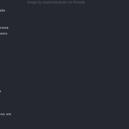
Image by wayhomestudio
on Freepik
olis
izonte
neiro
s
s
ivos em