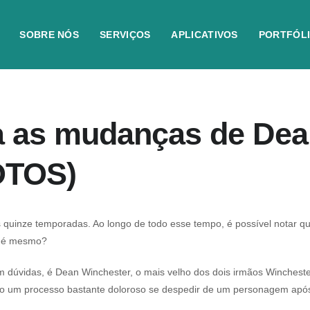
SOBRE NÓS
SERVIÇOS
APLICATIVOS
PORTFÓL
ja as mudanças de Dea
FOTOS)
 quinze temporadas. Ao longo de todo esse tempo, é possível notar q
o é mesmo?
dúvidas, é Dean Winchester, o mais velho dos dois irmãos Winchester
endo um processo bastante doloroso se despedir de um personagem ap