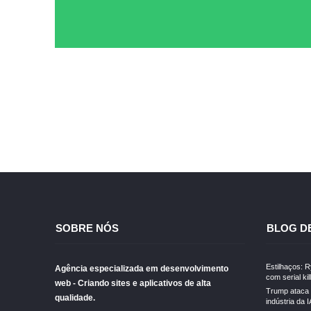
SOBRE NÓS
BLOG D
Estilhaços: 
Agência especializada em desenvolvimento
com serial kil
web - Criando sites e aplicativos de alta
Trump ataca 
qualidade.
indústria da I