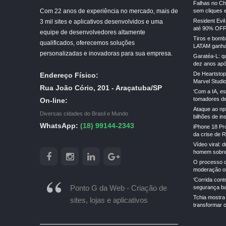
Falhas no Ch
Com 22 anos de experiência no mercado, mais de
sem cliques 
Resident Evi
3 mil sites e aplicativos desenvolvidos e uma
até 90% OFF
equipe de desenvolvedores altamente
Tiros e bomba
qualificados, oferecemos soluções
LATAM ganha
personalizadas e inovadoras para sua empresa.
Garatéa-L: qu
dez anos apó
De Heartstopp
Endereço Físico:
Marvel Studi
Rua João Cório, 201 - Araçatuba/SP
‘Com a IA, e
tomadores de 
On-line:
Ataque ao np
Diversas cidades do Brasil e Mundo
bilhões de in
WhatsApp:
(18) 99144-2343
iPhone 18 Pr
da crise de 
Vídeo viral: 
homem sobre
O processo d
moderação on
‘Corrida cont
Ponto G da Web - Criação de
segurança ba
Tchia mostra
sites, lojas e aplicativos
transformar 