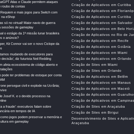
atGPT Atlas e Claude permitem ataques
Criação de Aplicativos em Curitiba
e roubo de contas
Criação de Aplicativos em Florianóp
l Requiem e mais jogos para Switch com
 na eShop
Criação de Aplicativos em Curitiba
s só no virtual! Maior navio de guerra
Criação de Aplicativos em Salvador
 sessões de gameplay
Criação de Aplicativos em Belo Hor
al o estágio da 1ª missão lunar brasileira
Criação de Aplicativos no Rio de Ja
s o anúncio?
Criação de Aplicativos em Recife
er, Kit Connor vai ser o novo Ciclope da
Criação de Aplicativos em Goiânia
os
Criação de Aplicativos em Miami
stamos mudando de executores para
decisão’, diz futurista Neil Redding
Criação de Aplicativos em Orlando
m afeta ecossistema de código aberto e
Criação de Sites em Miami
stalações
Criação de Sites em Orlando
o pode ter problemas de estoque por conta
Criação de Aplicativos em Belêm
RAM
Criação de Aplicativos em Manaus
drone persegue civil e explode na Ucrânia;
Criação de Aplicativos em Maceió
vive
Criação de Aplicativos em Guarulho
e Josef K. e o devido processo na
line
Criação de Aplicativos em Campina
ra a fraude’: executivos falam sobre
Criação de Sites em Araçatuba
ncária em tempos de IA
Criação de Sites em Birigui
 como jogos podem preservar a memória e
Desenvolvimento de Sites e Aplicat
cultura em gameplay
Araçatuba