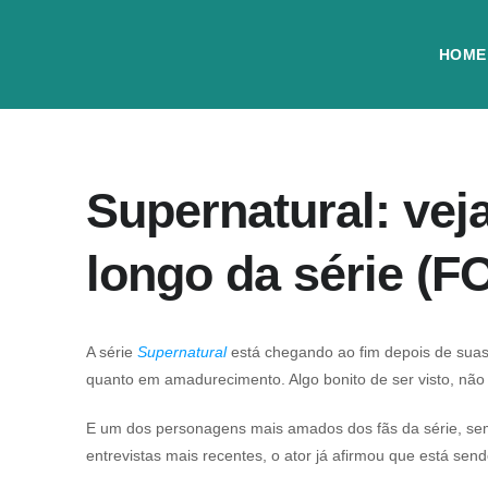
HOME
Supernatural: ve
longo da série (
A série
Supernatural
está chegando ao fim depois de suas
quanto em amadurecimento. Algo bonito de ser visto, nã
E um dos personagens mais amados dos fãs da série, sem 
entrevistas mais recentes, o ator já afirmou que está s