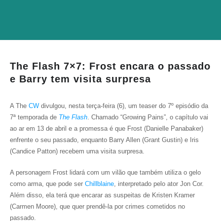
The Flash 7×7: Frost encara o passado
e Barry tem visita surpresa
A The
CW
divulgou, nesta terça-feira (6), um teaser do 7º episódio da
7ª temporada de
The Flash
. Chamado “Growing Pains”, o capítulo vai
ao ar em 13 de abril e a promessa é que Frost (Danielle Panabaker)
enfrente o seu passado, enquanto Barry Allen (Grant Gustin) e Iris
(Candice Patton) recebem uma visita surpresa.
A personagem Frost lidará com um vilão que também utiliza o gelo
como arma, que pode ser
Chillblaine
, interpretado pelo ator Jon Cor.
Além disso, ela terá que encarar as suspeitas de Kristen Kramer
(Carmen Moore), que quer prendê-la por crimes cometidos no
passado.