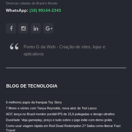
Diversas cidades do Brasil e Mundo
WhatsApp:
(18) 99144-2343
Ponto G da Web - Criação de sites, lojas e
aplicativos
BLOG DE TECNOLOGIA
6 melhores jogos da franquia Toy Story
7 filmes e séries com Tanya Reynolds, nova atriz de Ted Lasso
AOC lança no Brasil monitor portátil IPS de 15,6 polegadas e design ultrafino
Duskfade: Veja gameplay, preço e tudo sobre o jogo indie com demo grátis
Como usar viagem rápida em Red Dead Redemption 2? Saiba como liberar Fast
Travel