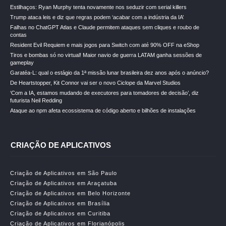
Estilhaços: Ryan Murphy tenta novamente nos seduzir com serial killers
Trump ataca leis e diz que regras podem ‘acabar com a indústria da IA’
Falhas no ChatGPT Atlas e Claude permitem ataques sem cliques e roubo de
contas
Resident Evil Requiem e mais jogos para Switch com até 90% OFF na eShop
Tiros e bombas só no virtual! Maior navio de guerra LATAM ganha sessões de
gameplay
Garatéa-L: qual o estágio da 1ª missão lunar brasileira dez anos após o anúncio?
De Heartstopper, Kit Connor vai ser o novo Ciclope da Marvel Studios
‘Com a IA, estamos mudando de executores para tomadores de decisão’, diz
futurista Neil Redding
Ataque ao npm afeta ecossistema de código aberto e bilhões de instalações
CRIAÇÃO DE APLICATIVOS
Criação de Aplicativos em São Paulo
Criação de Aplicativos em Araçatuba
Criação de Aplicativos em Belo Horizonte
Criação de Aplicativos em Brasília
Criação de Aplicativos em Curitiba
Criação de Aplicativos em Florianópolis