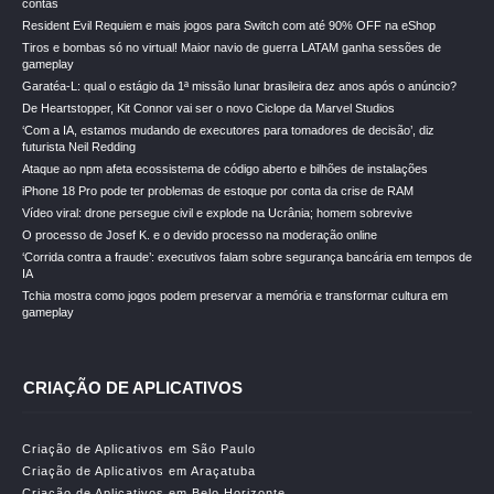
contas
Resident Evil Requiem e mais jogos para Switch com até 90% OFF na eShop
Tiros e bombas só no virtual! Maior navio de guerra LATAM ganha sessões de
gameplay
Garatéa-L: qual o estágio da 1ª missão lunar brasileira dez anos após o anúncio?
De Heartstopper, Kit Connor vai ser o novo Ciclope da Marvel Studios
‘Com a IA, estamos mudando de executores para tomadores de decisão’, diz
futurista Neil Redding
Ataque ao npm afeta ecossistema de código aberto e bilhões de instalações
iPhone 18 Pro pode ter problemas de estoque por conta da crise de RAM
Vídeo viral: drone persegue civil e explode na Ucrânia; homem sobrevive
O processo de Josef K. e o devido processo na moderação online
‘Corrida contra a fraude’: executivos falam sobre segurança bancária em tempos de
IA
Tchia mostra como jogos podem preservar a memória e transformar cultura em
gameplay
CRIAÇÃO DE APLICATIVOS
Criação de Aplicativos em São Paulo
Criação de Aplicativos em Araçatuba
Criação de Aplicativos em Belo Horizonte