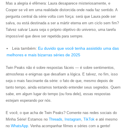
Mas a alegria é efêmera: Laura desaparece misteriosamente, e
Cooper se vê em uma realidade distorcida onde nada faz sentido. A
pergunta central da série volta com força: será que Laura pode ser
salva, ou está destinada a ser a mártir eterna em um ciclo sem fim?
Talvez salvar Laura seja o próprio objetivo do universo, uma tarefa
impossível que deve ser repetida para sempre.
Leia também:
Eu duvido que você tenha assistido uma das
melhores e mais bizarras séries de 2025
Twin Peaks não é sobre respostas fáceis — é sobre sentimentos,
atmosferas e enigmas que desafiam a lógica. E talvez, no fim, isso
seja o mais fascinante da série: o fato de que, mesmo depois de
tanto tempo, ainda estamos tentando entender seus segredos. Quem
sabe, em algum lugar do tempo (ou fora dele), essas respostas
estejam esperando por nós.
E você, o que acha de Twin Peaks?
Comente nas redes sociais do
Minha Série! Estamos no
Threads
,
Instagram
,
TikTok
e até mesmo
no
WhatsApp.
Venha acompanhar filmes e séries com a gente!