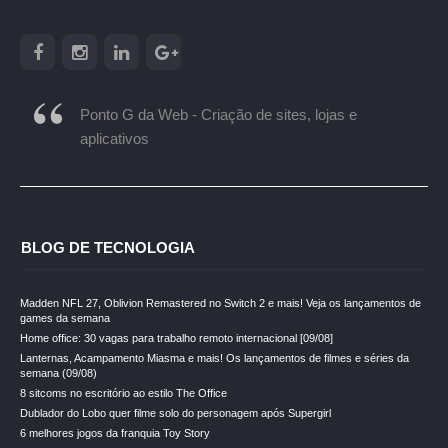
Ponto G da Web - Criação de sites, lojas e
aplicativos
BLOG DE TECNOLOGIA
Madden NFL 27, Oblivion Remastered no Switch 2 e mais! Veja os lançamentos de
games da semana
Home office: 30 vagas para trabalho remoto internacional [09/08]
Lanternas, Acampamento Miasma e mais! Os lançamentos de filmes e séries da
semana (09/08)
8 sitcoms no escritório ao estilo The Office
Dublador do Lobo quer filme solo do personagem após Supergirl
6 melhores jogos da franquia Toy Story